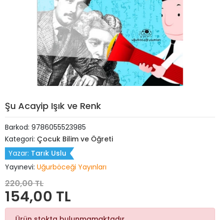
Şu Acayip Işık ve Renk
Barkod:
9786055523985
Kategori:
Çocuk Bilim ve Öğreti
Yazar:
Tarık Uslu
Yayınevi:
Uğurböceği Yayınları
220,00 TL
154,00 TL
Ürün stokta bulunmamaktadır.