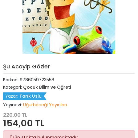
Şu Acayip Gözler
Barkod:
9786059723558
Kategori:
Çocuk Bilim ve Öğreti
Yazar:
Tarık Uslu
Yayınevi:
Uğurböceği Yayınları
220,00 TL
154,00 TL
Ürün stokta bulunmamaktadır.