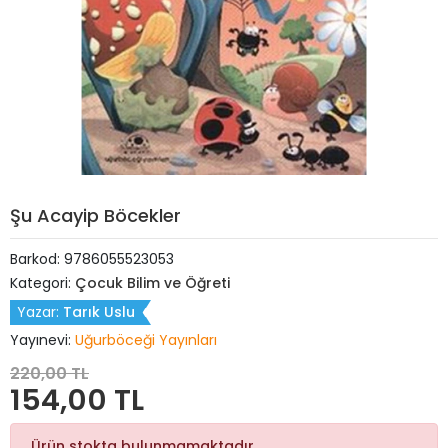
Şu Acayip Böcekler
Barkod:
9786055523053
Kategori:
Çocuk Bilim ve Öğreti
Yazar:
Tarık Uslu
Yayınevi:
Uğurböceği Yayınları
220,00 TL
154,00 TL
Ürün stokta bulunmamaktadır.