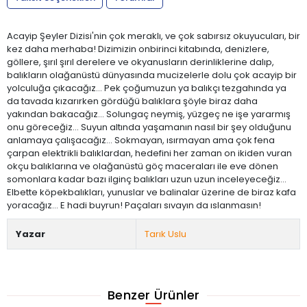
Acayip Şeyler Dizisi'nin çok meraklı, ve çok sabırsız okuyucuları, bir
kez daha merhaba! Dizimizin onbirinci kitabında, denizlere,
göllere, şırıl şırıl derelere ve okyanusların derinliklerine dalıp,
balıkların olağanüstü dünyasında mucizelerle dolu çok acayip bir
yolculuğa çıkacağız... Pek çoğumuzun ya balıkçı tezgahında ya
da tavada kızarırken gördüğü balıklara şöyle biraz daha
yakından bakacağız... Solungaç neymiş, yüzgeç ne işe yararmış
onu göreceğiz... Suyun altında yaşamanın nasıl bir şey olduğunu
anlamaya çalışacağız... Sokmayan, ısırmayan ama çok fena
çarpan elektrikli balıklardan, hedefini her zaman on ikiden vuran
okçu balıklarına ve olağanüstü göç maceraları ile eve dönen
somonlara kadar bazı ilginç balıkları uzun uzun inceleyeceğiz...
Elbette köpekbalıkları, yunuslar ve balinalar üzerine de biraz kafa
yoracağız... E hadi buyrun! Paçaları sıvayın da ıslanmasın!
Yazar
Tarık Uslu
Benzer Ürünler