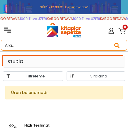
''BÜYÜK ESERLER , küçük fiyatlar''
GO BEDAVA
1000 TL ve ÜZERİ
KARGO BEDAVA
1000 TL ve ÜZERİ
KARGO BEDAVA
1
0
STUDİO
Filtreleme
Sıralama
Ürün bulunamadı.
Hızlı Teslimat