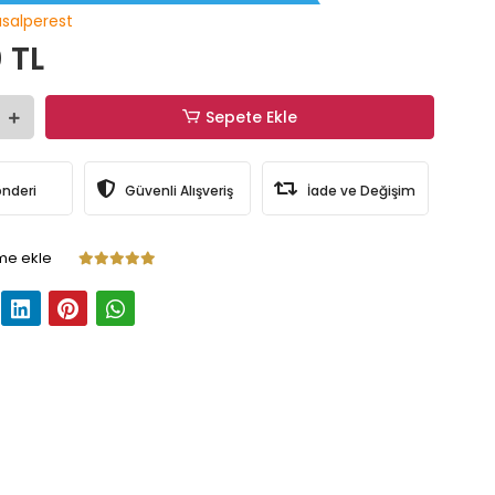
salperest
 TL
Sepete Ekle
önderi
Güvenli Alışveriş
İade ve Değişim
me ekle