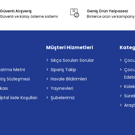
Güvenli Alışveriş
Geniş Ürün Yelpazesi
Güvenli ve kolay ödeme sistemi
Binlerce ürün ve kampany
Müşteri Hizmetleri
Kateg
a
Sıkça Sorulan Sorular
Çocu
latma Metni
Sipariş Takip
Çocu
Edebi
atış Sözleşmesi
Havale Bildirimleri
Kolek
ikası
Yayınevleri
Sürel
tal İade Koşulları
Şubelerimiz
Araş