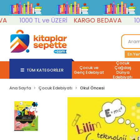
1000 TL ve ÜZERİ
KARGO BEDAVA
1000 T
En Yen
Çocuk
Çocuk ve
Çağdaş
TÜM KATEGORİLER
Genç Edebiyat
Dünya
Edebiyatı
Ana Sayfa
Çocuk Edebiyatı
Okul Öncesi