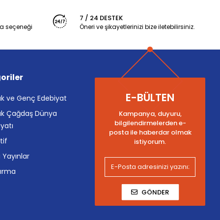
7 / 24 DESTEK
a seçeneği
Öneri ve şikayetlerinizi bize iletebilirsiniz.
oriler
E-BÜLTEN
k ve Genç Edebiyat
k Çağdaş Dünya
Kampanya, duyuru,
bilgilendirmelerden e-
yatı
posta ile haberdar olmak
tif
istiyorum.
i Yayınlar
tırma
GÖNDER