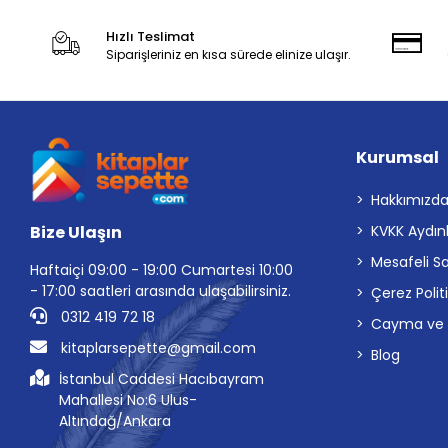
Hızlı Teslimat
Siparişleriniz en kısa sürede elinize ulaşır.
Kurumsal
Hakkımızd
Bize Ulaşın
KVKK Aydın
Mesafeli S
Haftaiçi 09:00 - 19:00 Cumartesi 10:00
- 17:00 saatleri arasında ulaşabilirsiniz.
Çerez Polit
0312 419 72 18
Cayma ve İp
kitaplarsepette@gmail.com
Blog
İstanbul Caddesi Hacıbayram
Mahallesi No:6 Ulus-
Altındağ/Ankara