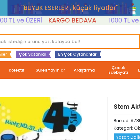
''BÜYÜK ESERLER , küçük fiyatlar''
L ve ÜZERİ
KARGO BEDAVA
1000 TL ve ÜZE
iler
Çok Satanlar
En Çok Oylananlar
Çocuk
Kolektif
Süreli Yayınlar
Araştırma
Edebiyatı
Stem Akti
Barkod:
978
Kategori:
Ok
Yazar:
Dali