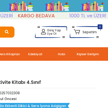
Rİ
KARGO BEDAVA
1000 TL ve ÜZERİ
KA
0
Giriş Yap
Sepetim
Üye Ol
Ders Kitapları
Edebiyat
Hobi
Kişisel Gelişim
vite Kitabı 4.Sınıf
6257032308
ul Öncesi
da Ekbenli Dikici & Sera İyona Asigigan