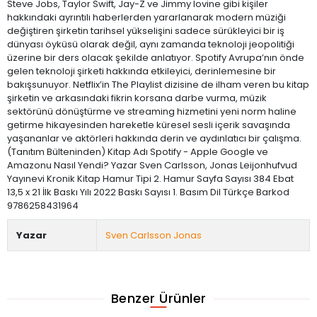
Steve Jobs, Taylor Swift, Jay-Z ve Jimmy Iovine gibi kişiler
hakkındaki ayrıntılı haberlerden yararlanarak modern müziği
değiştiren şirketin tarihsel yükselişini sadece sürükleyici bir iş
dünyası öyküsü olarak değil, aynı zamanda teknoloji jeopolitiği
üzerine bir ders olacak şekilde anlatıyor. Spotify Avrupa’nın önde
gelen teknoloji şirketi hakkında etkileyici, derinlemesine bir
bakışsunuyor. Netflix’in The Playlist dizisine de ilham veren bu kitap
şirketin ve arkasındaki fikrin korsana darbe vurma, müzik
sektörünü dönüştürme ve streaming hizmetini yeni norm haline
getirme hikayesinden hareketle küresel sesli içerik savaşında
yaşananlar ve aktörleri hakkında derin ve aydınlatıcı bir çalışma.
(Tanıtım Bülteninden) Kitap Adı Spotify - Apple Google ve
Amazonu Nasıl Yendi? Yazar Sven Carlsson, Jonas Leijonhufvud
Yayınevi Kronik Kitap Hamur Tipi 2. Hamur Sayfa Sayısı 384 Ebat
13,5 x 21 İlk Baskı Yılı 2022 Baskı Sayısı 1. Basım Dil Türkçe Barkod
9786258431964
Yazar
Sven Carlsson Jonas
Benzer Ürünler