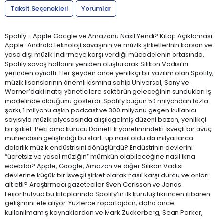
Taksit Seçenekleri
Yorumlar
Spotify - Apple Google ve Amazonu Nasıl Yendi? Kitap Açıklaması
Apple-Android teknoloji savaşının ve müzik şirketlerinin korsan ve
yasa dışı müzik indirmeye karşı verdiği mücadelenin ortasında,
Spotify savaş hatlarını yeniden oluşturarak Silikon Vadisi’ni
yerinden oynattı. Her şeyden önce yenilikçi bir yazılım olan Spotify,
müzik lisanslarının önemli kısmına sahip Universal, Sony ve
Warner’daki inatçı yöneticilere sektörün geleceğinin sundukları iş
modelinde olduğunu gösterdi. Spotify bugün 50 milyondan fazla
şarkı, 1 milyonu aşkın podcast ve 300 milyonu geçen kullanıcı
sayısıyla müzik piyasasında alışılagelmiş düzeni bozan, yenilikçi
bir şirket. Peki ama kurucu Daniel Ek yönetimindeki İsveçli bir avuç
mühendisin geliştirdiği bu start-up nasıl oldu da milyarlarca
dolarlık müzik endüstrisini dönüştürdü? Endüstrinin devlerini
“ücretsiz ve yasal müziğin” mümkün olabileceğine nasıl ikna
edebildi? Apple, Google, Amazon ve diğer Silikon Vadisi
devlerine küçük bir İsveçli şirket olarak nasıl karşı durdu ve onları
alt etti? Araştırmacı gazeteciler Sven Carlsson ve Jonas
Leijonhufvud bu kitaplarında Spotify’ın ilk kuruluş fikrinden itibaren
gelişimini ele alıyor. Yüzlerce röportajdan, daha önce
kullanılmamış kaynaklardan ve Mark Zuckerberg, Sean Parker,