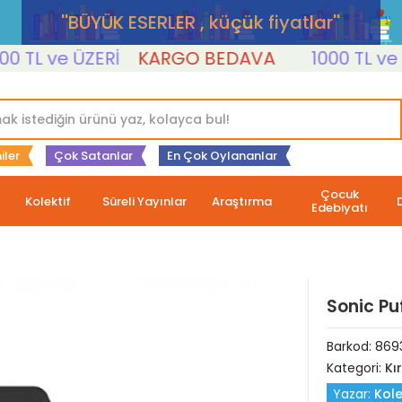
''BÜYÜK ESERLER , küçük fiyatlar''
L ve ÜZERİ
KARGO BEDAVA
1000 TL ve ÜZE
iler
Çok Satanlar
En Çok Oylananlar
Çocuk
Kolektif
Süreli Yayınlar
Araştırma
Edebiyatı
Sonic Pu
Barkod:
869
Kategori:
Kı
Yazar:
Kole