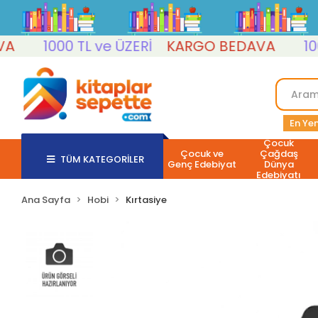
1000 TL ve ÜZERİ
KARGO BEDAVA
1000 T
En Yen
Çocuk
Çocuk ve
Çağdaş
TÜM KATEGORİLER
Genç Edebiyat
Dünya
Edebiyatı
Ana Sayfa
Hobi
Kırtasiye