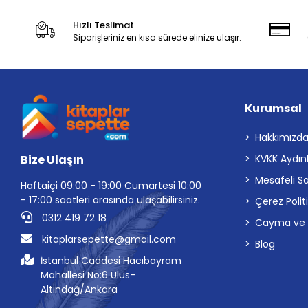
Hızlı Teslimat
Siparişleriniz en kısa sürede elinize ulaşır.
Kurumsal
Hakkımızd
Bize Ulaşın
KVKK Aydın
Mesafeli S
Haftaiçi 09:00 - 19:00 Cumartesi 10:00
- 17:00 saatleri arasında ulaşabilirsiniz.
Çerez Polit
0312 419 72 18
Cayma ve İp
kitaplarsepette@gmail.com
Blog
İstanbul Caddesi Hacıbayram
Mahallesi No:6 Ulus-
Altındağ/Ankara