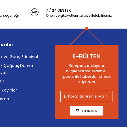
7 / 24 DESTEK
a seçeneği
Öneri ve şikayetlerinizi bize iletebilirsiniz.
oriler
E-BÜLTEN
k ve Genç Edebiyat
k Çağdaş Dünya
Kampanya, duyuru,
bilgilendirmelerden e-
yatı
posta ile haberdar olmak
tif
istiyorum.
i Yayınlar
tırma
GÖNDER