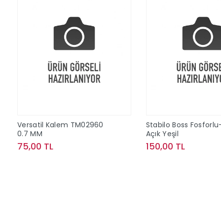
Versatil Kalem TM02960
Stabilo Boss Fosforlu
0.7 MM
Açık Yeşil
75,00 TL
150,00 TL
Sepete Ekle
Sepete Ek