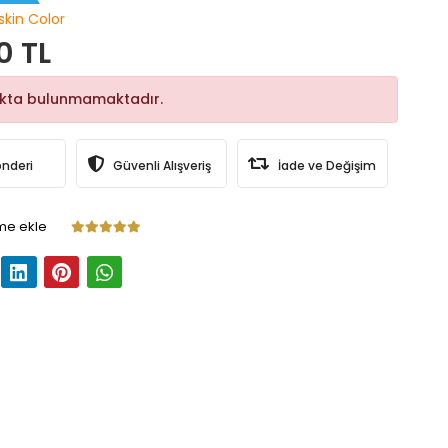
skin Color
0 TL
okta bulunmamaktadır.
önderi
Güvenli Alışveriş
İade ve Değişim
me ekle