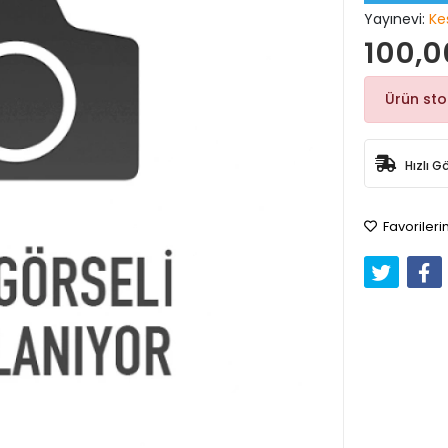
Yayınevi:
Ke
100,0
Ürün st
Hızlı G
Favorileri