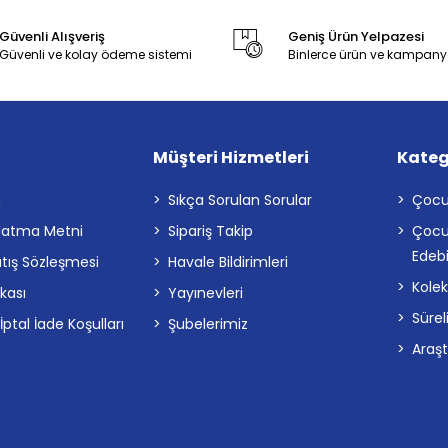
Güvenli Alışveriş
Geniş Ürün Yelpazesi
Güvenli ve kolay ödeme sistemi
Binlerce ürün ve kampany
Müşteri Hizmetleri
Kateg
a
Sıkça Sorulan Sorular
Çocu
latma Metni
Sipariş Takip
Çocu
Edebi
atış Sözleşmesi
Havale Bildirimleri
Kolek
ikası
Yayınevleri
Sürel
tal İade Koşulları
Şubelerimiz
Araş