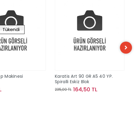
Tükendi
ap Makinesi
Karatis Art 90 GR A5 40 YP.
Spiralli Eskiz Blok
L
164,50 TL
235,00 TL
Stokta Yok
Sepete Ekle