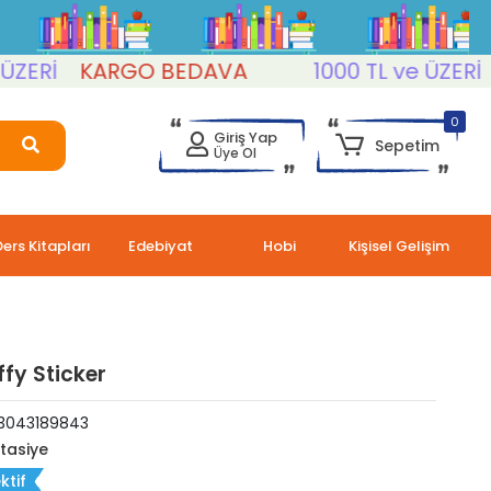
Rİ
KARGO BEDAVA
1000 TL ve ÜZERİ
KA
0
Giriş Yap
Sepetim
Üye Ol
Ders Kitapları
Edebiyat
Hobi
Kişisel Gelişim
ffy Sticker
3043189843
rtasiye
ktif