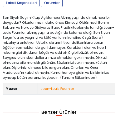
Taksit Seçenekleri
Yorumlar
Son Siyah Saçım Kitap Açıklaması Altmış yaşında olmak nasıl bir
duygudur? Okurlarımızın daha önce Kimseyi Öldürmedi Benim
Babam ve Nereye Gidiyoruz Baba? adlı kitaplarıyla tanıdığı Jean-
Louis Fournier altmış yaşına bastığında kaleme aldığı Son Siyah
Saçım'da bu yaşın iyi ve kötü yanlarını kendine özgü (kara)
mizahıyla anlatıyor. Üstelik, akranı ihtiyar delikanlılara cesur
öğütler vermekten de geri durmuyor: Karakterli olun ve hep 1
rakamı gibi dik durun küçük ve eski bir C gibi büzük olmayın.
Saygısız olun, skandallara imza atmaktan çekinmeyin. Dikkatli
olmasınız bile meraklı görünün. Sözlerinizi sakınmayın, küstah
olun. Dişlerinizi olmasa bile ısırgan olun. Onurları ve Onur
Madalyası'nı kabul etmeyin. Kumarhaneye gidin ve birikiminize
oynayıp bütün paranızı kaybedin. (Tanıtım Bülteninden)
Yazar
Jean-Louis Fournier
Benzer Ürünler