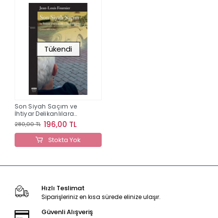
Tükendi
Son Siyah Saçım ve
İhtiyar Delikanlılara
Bazı Öğütler
196,00 TL
280,00 TL
Stokta Yok
Hızlı Teslimat
Siparişleriniz en kısa sürede elinize ulaşır.
Güvenli Alışveriş