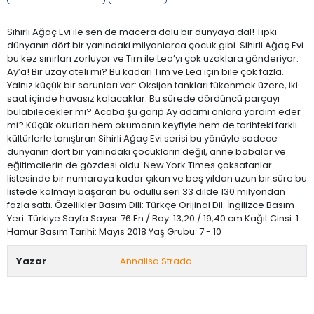
Sihirli Ağaç Evi ile sen de macera dolu bir dünyaya dal! Tıpkı
dünyanın dört bir yanındaki milyonlarca çocuk gibi. Sihirli Ağaç Evi
bu kez sınırları zorluyor ve Tim ile Lea’yı çok uzaklara gönderiyor:
Ay’a! Bir uzay oteli mi? Bu kadarı Tim ve Lea için bile çok fazla.
Yalnız küçük bir sorunları var: Oksijen tankları tükenmek üzere, iki
saat içinde havasız kalacaklar. Bu sürede dördüncü parçayı
bulabilecekler mi? Acaba şu garip Ay adamı onlara yardım eder
mi? Küçük okurları hem okumanın keyfiyle hem de tarihteki farklı
kültürlerle tanıştıran Sihirli Ağaç Evi serisi bu yönüyle sadece
dünyanın dört bir yanındaki çocukların değil, anne babalar ve
eğitimcilerin de gözdesi oldu. New York Times çoksatanlar
listesinde bir numaraya kadar çıkan ve beş yıldan uzun bir süre bu
listede kalmayı başaran bu ödüllü seri 33 dilde 130 milyondan
fazla sattı. Özellikler Basım Dili: Türkçe Orijinal Dil: İngilizce Basım
Yeri: Türkiye Sayfa Sayısı: 76 En / Boy: 13,20 / 19,40 cm Kağıt Cinsi: 1.
Hamur Basım Tarihi: Mayıs 2018 Yaş Grubu: 7 - 10
Yazar
Annalisa Strada