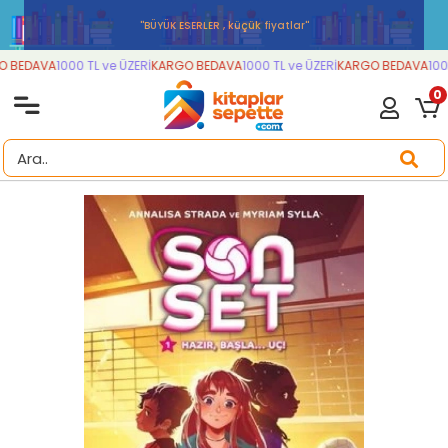
''BÜYÜK ESERLER , küçük fiyatlar''
 BEDAVA
1000 TL ve ÜZERİ
KARGO BEDAVA
1000 TL ve ÜZERİ
KARGO BEDAVA
1000
0