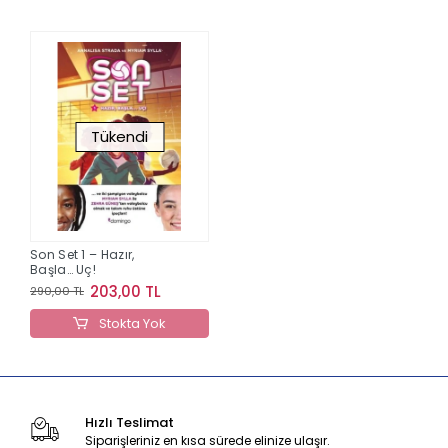
Tükendi
Son Set 1 – Hazır,
Başla… Uç!
203,00 TL
290,00 TL
Stokta Yok
Hızlı Teslimat
Siparişleriniz en kısa sürede elinize ulaşır.