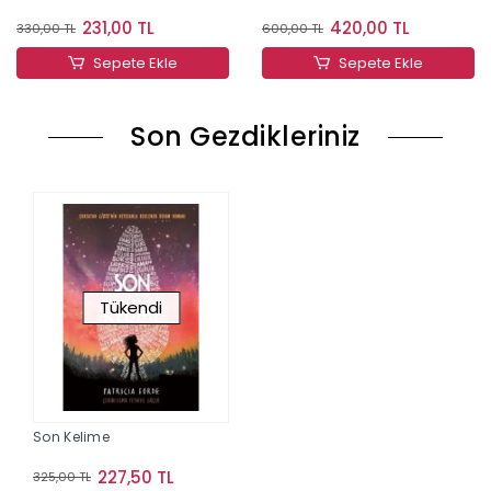
231,00 TL
420,00 TL
330,00 TL
600,00 TL
Sepete Ekle
Sepete Ekle
Son Gezdikleriniz
Tükendi
Son Kelime
227,50 TL
325,00 TL