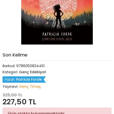
Son Kelime
Barkod:
9786050834451
Kategori:
Genç Edebiyat
Yazar:
Patricia Forde
Yayınevi:
Genç Timaş
325,00 TL
227,50 TL
Ürün stokta bulunmamaktadır.