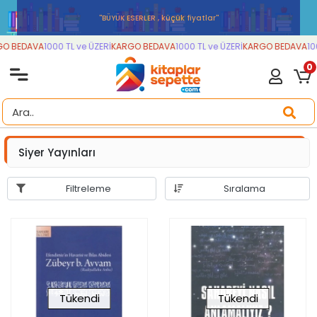
''BÜYÜK ESERLER , küçük fiyatlar''
O BEDAVA
1000 TL ve ÜZERİ
KARGO BEDAVA
1000 TL ve ÜZERİ
KARGO BEDAVA
10
0
Siyer Yayınları
Filtreleme
Sıralama
Tükendi
Tükendi