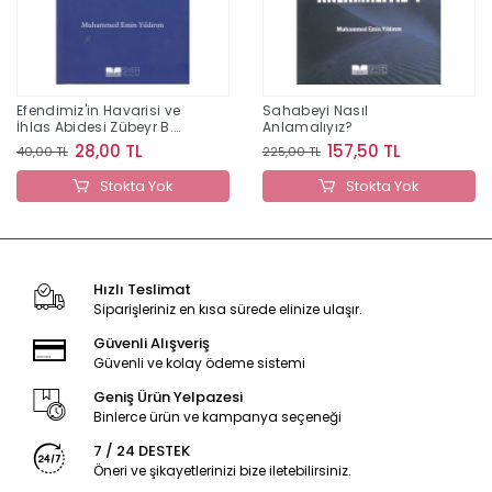
Efendimiz'in Havarisi ve
Sahabeyi Nasıl
İhlas Abidesi Zübeyr B.
Anlamalıyız?
Avvam
28,00 TL
157,50 TL
40,00 TL
225,00 TL
Stokta Yok
Stokta Yok
Hızlı Teslimat
Siparişleriniz en kısa sürede elinize ulaşır.
Güvenli Alışveriş
Güvenli ve kolay ödeme sistemi
Geniş Ürün Yelpazesi
Binlerce ürün ve kampanya seçeneği
7 / 24 DESTEK
Öneri ve şikayetlerinizi bize iletebilirsiniz.