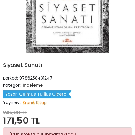
Siyaset Sanatı
Barkod:
9786258431247
Kategori:
İnceleme
Yazar:
Quintus Tullius Cicero
Yayınevi:
Kronik Kitap
245,00 TL
171,50 TL
Ürün stokta bulunmamaktadır.