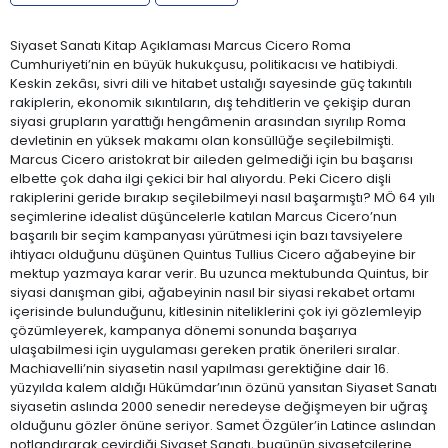
Siyaset Sanatı Kitap Açıklaması Marcus Cicero Roma
Cumhuriyeti’nin en büyük hukukçusu, politikacısı ve hatibiydi.
Keskin zekâsı, sivri dili ve hitabet ustalığı sayesinde güç takıntılı
rakiplerin, ekonomik sıkıntıların, dış tehditlerin ve çekişip duran
siyasi grupların yarattığı hengâmenin arasından sıyrılıp Roma
devletinin en yüksek makamı olan konsüllüğe seçilebilmişti.
Marcus Cicero aristokrat bir aileden gelmediği için bu başarısı
elbette çok daha ilgi çekici bir hal alıyordu. Peki Cicero dişli
rakiplerini geride bırakıp seçilebilmeyi nasıl başarmıştı? MÖ 64 yılı
seçimlerine idealist düşüncelerle katılan Marcus Cicero’nun
başarılı bir seçim kampanyası yürütmesi için bazı tavsiyelere
ihtiyacı olduğunu düşünen Quintus Tullius Cicero ağabeyine bir
mektup yazmaya karar verir. Bu uzunca mektubunda Quintus, bir
siyasi danışman gibi, ağabeyinin nasıl bir siyasi rekabet ortamı
içerisinde bulunduğunu, kitlesinin niteliklerini çok iyi gözlemleyip
çözümleyerek, kampanya dönemi sonunda başarıya
ulaşabilmesi için uygulaması gereken pratik önerileri sıralar.
Machiavelli’nin siyasetin nasıl yapılması gerektiğine dair 16.
yüzyılda kalem aldığı Hükümdar’ının özünü yansıtan Siyaset Sanatı
siyasetin aslında 2000 senedir neredeyse değişmeyen bir uğraş
olduğunu gözler önüne seriyor. Samet Özgüler’in Latince aslından
notlandırarak çevirdiği Siyaset Sanatı, bugünün siyasetçilerine