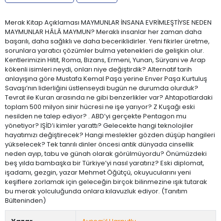
Merak Kitap Açıklaması MAYMUNLAR İNSANA EVRİMLEŞTİYSE NEDEN
MAYMUNLAR HÂLÂ MAYMUN? Meraklı insanlar her zaman daha
başarılı, daha sağlıklı ve daha beceriklidirler. Yeni fikirler üretme,
sorunlara yaratıcı çözümler bulma yetenekleri de gelişkin olur.
Kentlerimizin Hitit, Roma, Bizans, Ermeni, Yunan, Süryani ve Arap
kökenli isimleri neydi, onları niye değiştirdik? Alternatif tarih
anlayışına göre Mustafa Kemal Paşa yerine Enver Paşa Kurtuluş
Savaşı’nın liderliğini üstlenseydi bugün ne durumda olurduk?
Tevrat ile Kuran arasında ne gibi benzerlikler var? Ahtapotlardaki
toplam 500 milyon sinir hücresi ne işe yarıyor? Z Kuşağı eski
nesilden ne talep ediyor? . ABD’yi gerçekte Pentagon mu
yönetiyor? IŞİD’i kimler yarattı? Gelecekte hangi teknolojiler
hayatımızı değiştirecek? Hangi meslekler gözden düşüp hangileri
yükselecek? Tek tanrılı dinler öncesi antik dünyada cinsellik
neden ayıp, tabu ve günah olarak görülmüyordu? Önümüzdeki
beş yılda bambaşka bir Türkiye’yi nasıl yaratırız? Eski diplomat,
işadamı, gezgin, yazar Mehmet Öğütçü, okuyucularını yeni
keşiflere zorlamak için geleceğin birçok bilinmezine ışık tutarak
bu merak yolculuğunda onlara kılavuzluk ediyor. (Tanıtım
Bülteninden)