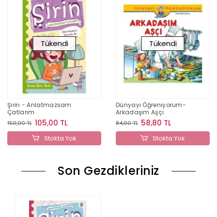
Tükendi
Tükendi
Şirin - Anlatmazsam
Dünyayı Öğreniyorum-
Çatlarım
Arkadaşım Aşçı
105,00 TL
58,80 TL
150,00 TL
84,00 TL
Stokta Yok
Stokta Yok
Son Gezdikleriniz