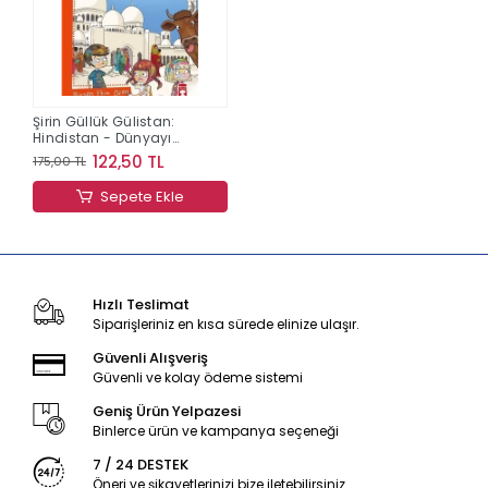
Şirin Güllük Gülistan:
Hindistan - Dünyayı
Geziyorum 2
122,50 TL
175,00 TL
Sepete Ekle
Hızlı Teslimat
Siparişleriniz en kısa sürede elinize ulaşır.
Güvenli Alışveriş
Güvenli ve kolay ödeme sistemi
Geniş Ürün Yelpazesi
Binlerce ürün ve kampanya seçeneği
7 / 24 DESTEK
Öneri ve şikayetlerinizi bize iletebilirsiniz.