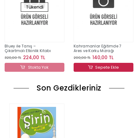
Tükendi
Bluey ile Tanış –
Kahramanlar Eğitimde 7
Çıkartmalı Etkinlik Kitabı
Ares ve Korku Mızrağı
224,00 TL
140,00 TL
320,00 TL
200,00 TL
Stokta Yok
Sepete Ekle
Son Gezdikleriniz