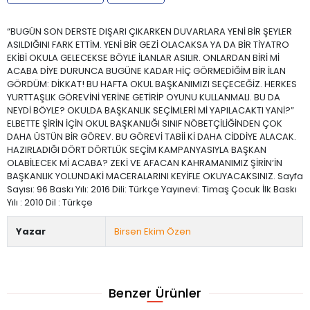
“BUGÜN SON DERSTE DIŞARI ÇIKARKEN DUVARLARA YENİ BİR ŞEYLER
ASILDIĞINI FARK ETTİM. YENİ BİR GEZİ OLACAKSA YA DA BİR TİYATRO
EKİBİ OKULA GELECEKSE BÖYLE İLANLAR ASILIR. ONLARDAN BİRİ Mİ
ACABA DİYE DURUNCA BUGÜNE KADAR HİÇ GÖRMEDİĞİM BİR İLAN
GÖRDÜM: DİKKAT! BU HAFTA OKUL BAŞKANIMIZI SEÇECEĞİZ. HERKES
YURTTAŞLIK GÖREVİNİ YERİNE GETİRİP OYUNU KULLANMALI. BU DA
NEYDİ BÖYLE? OKULDA BAŞKANLIK SEÇİMLERİ Mİ YAPILACAKTI YANİ?”
ELBETTE ŞİRİN İÇİN OKUL BAŞKANLIĞI SINIF NÖBETÇİLİĞİNDEN ÇOK
DAHA ÜSTÜN BİR GÖREV. BU GÖREVİ TABİİ Kİ DAHA CİDDİYE ALACAK.
HAZIRLADIĞI DÖRT DÖRTLÜK SEÇİM KAMPANYASIYLA BAŞKAN
OLABİLECEK Mİ ACABA? ZEKİ VE AFACAN KAHRAMANIMIZ ŞİRİN’İN
BAŞKANLIK YOLUNDAKİ MACERALARINI KEYİFLE OKUYACAKSINIZ. Sayfa
Sayısı: 96 Baskı Yılı: 2016 Dili: Türkçe Yayınevi: Timaş Çocuk İlk Baskı
Yılı : 2010 Dil : Türkçe
Yazar
Birsen Ekim Özen
Benzer Ürünler