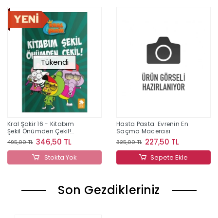
Tükendi
Kral Şakir 16 - Kitabım
Hasta Pasta: Evrenin En
Şekil Önümden Çekil!
Saçma Macerası
(Ciltli)
346,50 TL
227,50 TL
495,00 TL
325,00 TL
Stokta Yok
Sepete Ekle
Son Gezdikleriniz