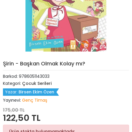
Şirin - Başkan Olmak Kolay mı?
Barkod:
9786051143033
Kategori:
Çocuk Serileri
Yazar:
Birsen Ekim Özen
Yayınevi:
Genç Timaş
175,00 TL
122,50 TL
Ürün stokta bulunmamaktadır.