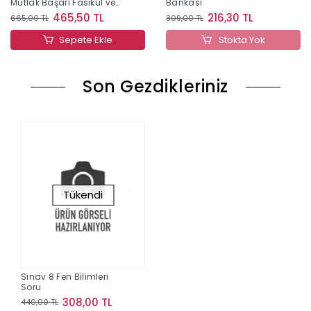
Mutlak Başarı Fasikül ve
Bankası
Soru Bankası
465,50 TL
216,30 TL
665,00 TL
309,00 TL
Sepete Ekle
Stokta Yok
Son Gezdikleriniz
Tükendi
Sınav 8 Fen Bilimleri
Soru
308,00 TL
440,00 TL