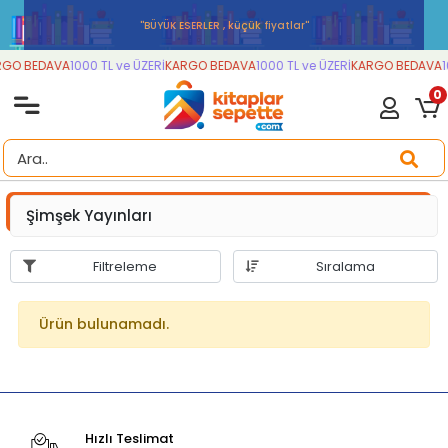
''BÜYÜK ESERLER , küçük fiyatlar''
GO BEDAVA
1000 TL ve ÜZERİ
KARGO BEDAVA
1000 TL ve ÜZERİ
KARGO BEDAVA
1
0
Şimşek Yayınları
Filtreleme
Sıralama
Ürün bulunamadı.
Hızlı Teslimat