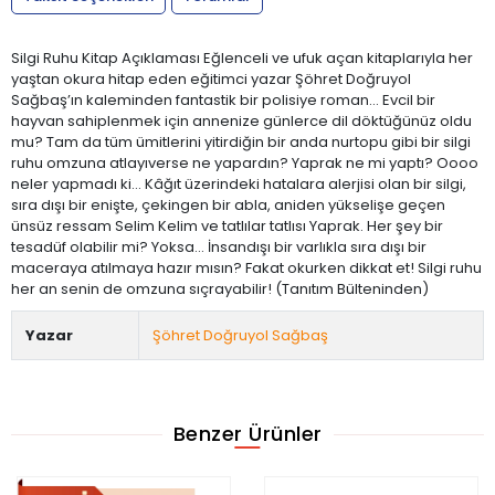
Silgi Ruhu Kitap Açıklaması Eğlenceli ve ufuk açan kitaplarıyla her
yaştan okura hitap eden eğitimci yazar Şöhret Doğruyol
Sağbaş’ın kaleminden fantastik bir polisiye roman... Evcil bir
hayvan sahiplenmek için annenize günlerce dil döktüğünüz oldu
mu? Tam da tüm ümitlerini yitirdiğin bir anda nurtopu gibi bir silgi
ruhu omzuna atlayıverse ne yapardın? Yaprak ne mi yaptı? Oooo
neler yapmadı ki... Kâğıt üzerindeki hatalara alerjisi olan bir silgi,
sıra dışı bir enişte, çekingen bir abla, aniden yükselişe geçen
ünsüz ressam Selim Kelim ve tatlılar tatlısı Yaprak. Her şey bir
tesadüf olabilir mi? Yoksa... İnsandışı bir varlıkla sıra dışı bir
maceraya atılmaya hazır mısın? Fakat okurken dikkat et! Silgi ruhu
her an senin de omzuna sıçrayabilir! (Tanıtım Bülteninden)
Yazar
Şöhret Doğruyol Sağbaş
Benzer Ürünler