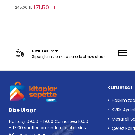
171,50 TL
245,00 TL
Stokta Yok
Hızlı Teslimat
Siparişleriniz en kısa sürede elinize ulaşır.
Kurumsal
Hakkımızd
Bize Ulaşın
KVKK Aydın
Mesafeli S
Haftaiçi 09:00 - 19:00 Cumartesi 10:00
- 17:00 saatleri arasında ulaşabilirsiniz.
Çerez Polit