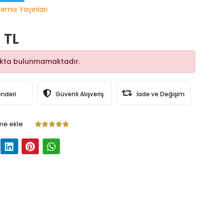
temis Yayınları
 TL
okta bulunmamaktadır.
önderi
Güvenli Alışveriş
İade ve Değişim
me ekle