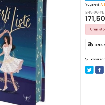
Yayınevi:
Ar
245,00 TL
171,50
Ürün st
Hızlı G
Favorileri