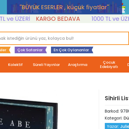
''BÜYÜK ESERLER , küçük fiyatlar''
 ÜZERİ
KARGO BEDAVA
1000 TL ve ÜZERİ
iler
Çok Satanlar
En Çok Oylananlar
Çocuk
Kolektif
Süreli Yayınlar
Araştırma
Edebiyatı
Sihirli Li
Barkod:
978
Kategori:
Dü
Yazar:
Juli