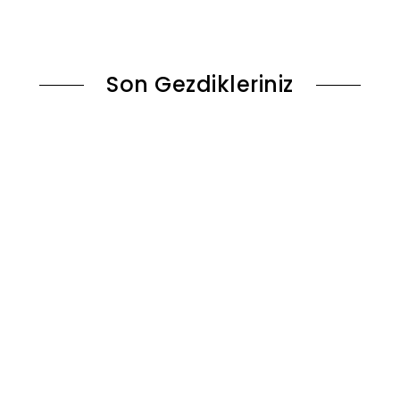
le
Sepete Ekle
Son Gezdikleriniz