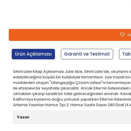
F
Ürün Açıklaması
Garanti ve Teslimat
Tak
Sihirli Liste Kitap Açıklaması Julie Abe, Sihirli Liste’de, okurlar
edebileceğiniz büyülü bir kulübeyle tamamlıyor. Lise hayatı boy
maddeden oluşan "Utangaçlığa Çözüm Listesi"ni tamamlayarak ya
ile efsanevi bir seyahate çıkacaktır. Ancak Ellie’nin listesin
olmaktan çıkarıp lanetli bir hâle getireceğinden emindir. Kendin
Kaliforniya kıyılarına doğru yolculuk yaparken Ellie’nin listesi
Artemis Yayınları Hamur Tipi 2. Hamur Sayfa Sayısı 280 Ebat 14 x 2
Yazar