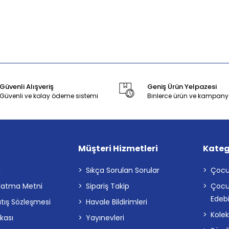
Güvenli Alışveriş
Geniş Ürün Yelpazesi
Güvenli ve kolay ödeme sistemi
Binlerce ürün ve kampany
Müşteri Hizmetleri
Kateg
a
Sıkça Sorulan Sorular
Çocu
latma Metni
Sipariş Takip
Çocu
Edebi
atış Sözleşmesi
Havale Bildirimleri
Kolek
ikası
Yayınevleri