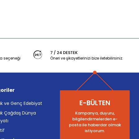
7 / 24 DESTEK
a seçeneği
Öneri ve şikayetlerinizi bize iletebilirsiniz.
oriler
E-BÜLTEN
k ve Genç Edebiyat
k Çağdaş Dünya
Kampanya, duyuru,
bilgilendirmelerden e-
yatı
posta ile haberdar olmak
tif
istiyorum.