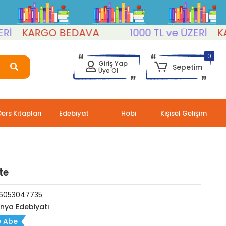
KARGO BEDAVA
1000 TL ve ÜZERİ
KARGO
0
Giriş Yap
Sepetim
Üye Ol
Ders Kitapları
Edebiyat
Hobi
Kişisel Gelişim
ste
6053047735
nya Edebiyatı
e Abe