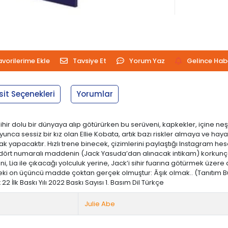
avorilerime Ekle
Tavsiye Et
Yorum Yaz
Gelince Hab
sit Seçenekleri
Yorumlar
ını sihir dolu bir dünyaya alıp götürürken bu serüveni, kapkekler, içine ne
unca sessiz bir kız olan Ellie Kobata, artık bazı riskler almaya ve hay
pacaktır. Hızlı trene binecek, çizimlerini paylaştığı Instagram hesab
deki dört numaralı maddenin (Jack Yasuda’dan alınacak intikam) korkunç
i, Lia ile çıkacağı yolculuk yerine, Jack’i sihir fuarına götürmek üzer
ndeki on üçüncü madde çoktan gerçek olmuştur: Âşık olmak.. (Tanıtım Bül
2 İlk Baskı Yılı 2022 Baskı Sayısı 1. Basım Dil Türkçe
Julie Abe