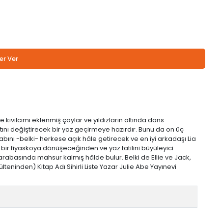
er Ver
şe kıvılcımı eklenmiş çaylar ve yıldızların altında dans
atını değiştirecek bir yaz geçirmeye hazırdır. Bunu da on üç
ını -belki- herkese açık hâle getirecek ve en iyi arkadaşı Lia
 bir fiyaskoya dönüşeceğinden ve yaz tatilini büyüleyici
e arabasında mahsur kalmış hâlde bulur. Belki de Ellie ve Jack,
teninden) Kitap Adı Sihirli Liste Yazar Julie Abe Yayınevi