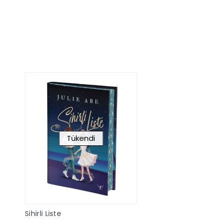
Sepete Ekle
Sepete Ek
Tükendi
Sihirli Liste