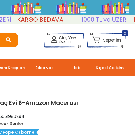
KARGO BEDAVA
1000 TL ve ÜZERİ
KARG
0
Giriş Yap
Sepetim
Üye Ol
Ders Kitapları
Edebiyat
Hobi
Kişisel Gelişim
Ağaç Evi 6-Amazon Macerası
6051980294
cuk Serileri
y Pope Osborne