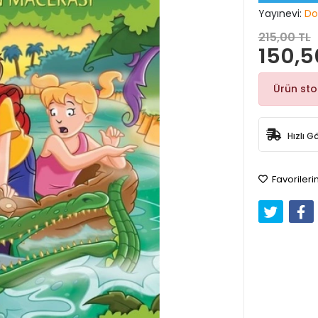
Yayınevi:
Do
215,00 TL
150,5
Ürün st
Hızlı G
Favorileri