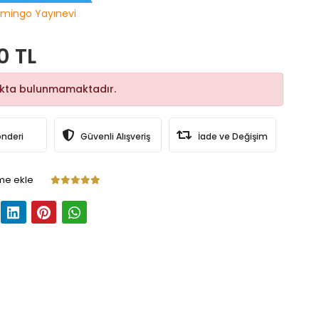
mingo Yayınevi
0 TL
okta bulunmamaktadır.
önderi
Güvenli Alışveriş
İade ve Değişim
me ekle