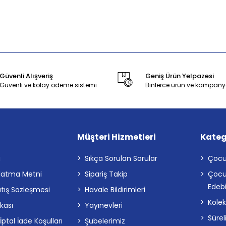
Güvenli Alışveriş
Geniş Ürün Yelpazesi
Güvenli ve kolay ödeme sistemi
Binlerce ürün ve kampany
Müşteri Hizmetleri
Kateg
a
Sıkça Sorulan Sorular
Çocu
latma Metni
Sipariş Takip
Çocu
Edebi
atış Sözleşmesi
Havale Bildirimleri
Kolek
ikası
Yayınevleri
Sürel
tal İade Koşulları
Şubelerimiz