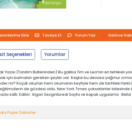
avorilerime Ekle
Tavsiye Et
Yorum Yaz
Gelince Hab
sit Seçenekleri
Yorumlar
 Yazısı (Tanıtım Bülteninden) Bu galiba Tim ve Lea’nın en tehlikeli yo
armak için bulmaları gereken şeyler var. Keşke bu devasa yağmur orman
mi? Küçük okurları hem okumanın keyfiyle hem de tarihteki farklı kült
 eğitimcilerin de gözdesi oldu. New York Times çoksatanlar listesinde
fazla sattı. Editör: Algan Sezgintüredi Sayfa ve kapak uygulama : Betü
ary Pope Osborne