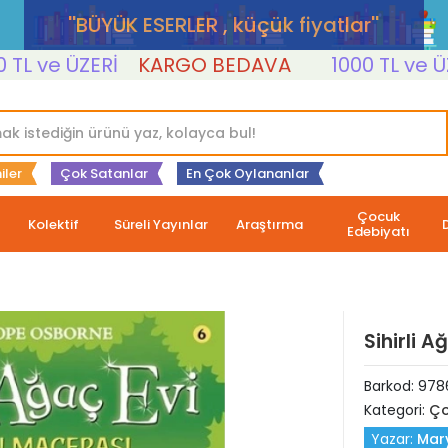
''BÜYÜK ESERLER , küçük fiyatlar''
ve ÜZERİ
KARGO BEDAVA
1000 TL ve ÜZERİ
iler
Çok Satanlar
En Çok Oylananlar
Çocuk
Kolektif
Süreli Yayınlar
Araştırma
Edebiyatı
Sihirli 
Barkod:
978
Kategori:
Ço
Yazar:
Mar