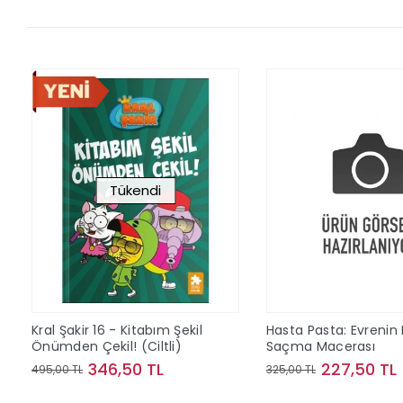
Tükendi
Kral Şakir 16 - Kitabım Şekil
Hasta Pasta: Evrenin
Önümden Çekil! (Ciltli)
Saçma Macerası
346,50 TL
227,50 TL
495,00 TL
325,00 TL