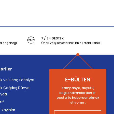
7 / 24 DESTEK
a seçeneği
Öneri ve şikayetlerinizi bize iletebilirsiniz.
oriler
E-BÜLTEN
k ve Genç Edebiyat
k Çağdaş Dünya
Kampanya, duyuru,
bilgilendirmelerden e-
yatı
posta ile haberdar olmak
tif
istiyorum.
i Yayınlar