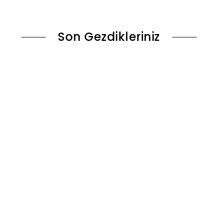
le
Stokta Yok
Son Gezdikleriniz