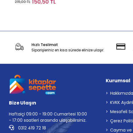
150,50 TL
215,00 TL
Stokta Yok
Hızlı Teslimat
Siparişleriniz en kısa sürede elinize ulaşır.
Kurumsal
Hakkımızd
Bize Ulaşın
KVKK Aydın
Mesafeli S
Haftaiçi 09:00 - 19:00 Cumartesi 10:00
- 17:00 saatleri arasında ulaşabilirsiniz.
Çerez Polit
0312 419 72 18
Cayma ve İp