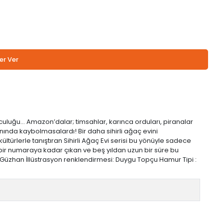
er Ver
lculuğu… Amazon’dalar; timsahlar, karınca orduları, piranalar
ında kaybolmasalardı! Bir daha sihirli ağaç evini
ürlerle tanıştıran Sihirli Ağaç Evi serisi bu yönüyle sadece
 bir numaraya kadar çıkan ve beş yıldan uzun bir süre bu
l Güzhan İllüstrasyon renklendirmesi: Duygu Topçu Hamur Tipi :