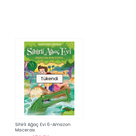
Stokta Yok
Sepete Ek
Tükendi
Sihirli Ağaç Evi 6-Amazon
Macerası