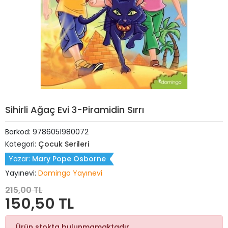
Sihirli Ağaç Evi 3-Piramidin Sırrı
Barkod:
9786051980072
Kategori:
Çocuk Serileri
Yazar:
Mary Pope Osborne
Yayınevi:
Domingo Yayınevi
215,00 TL
150,50 TL
Ürün stokta bulunmamaktadır.