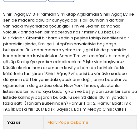
Sihirli Ağaç Evi 3-Piramidin Sırrı Kitap Açıklaması Sihirli Ağaç Evi ile
sen de macera dolu bir dünyaya dal! Tıpkı dünyanın dört bir
yanındaki milyonlarca çocuk gibi. Tim ve Lea’nın zamanda
yolculuklarında yeni bir maceraya hazır mısın? Bu kez Eski
Mısır’dalar. Gizemli bir kara kedinin peşine takılıp kendilerini bir
piramidin içinde, Kraliçe Hutepi’nin hayaletiyle baş başa
buluyorlar. Bu kadar macera yetmezmiş gibi bir de piramidin
koridorlarında kayboldular. Sence Tim ve Lea büyük bilmeceyi
çözüp Kraliçe’ye yardım edebilecek mi? İşte yine başlıyoruz!
Küçük okurları hem okumanın keyfiyle hem de tarihteki farklı
kültürlerle tanıştıran "Sihirli Ağaç Evi" serisi bu yönüyle sadece
dünyanın dört bir yanındaki çocukların değil, anne babalar ve
eğitimcilerin de gözdesi oldu. New York Times çoksatanlar
listesinde bir numaraya kadar çıkan ve beş yıldan uzun bir süre bu
listede kalmayı başaran bu ödüllü seri 33 dilde 130 milyondan
fazla sattı. (Tanıtım Bülteninden) Hamur Tipi : 2. Hamur Ebat : 13 x
19,5 İlk Baskı Yılı : 2017 Baskı Sayısı : 1. Basım Medya Cinsi : Ciltsiz
Yazar
Mary Pope Osborne