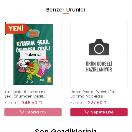
Benzer Ürünler
Tükendi
Kral Şakir 16 - Kitabım
Hasta Pasta: Evrenin En
Şekil Önümden Çekil!
Saçma Macerası
(Ciltli)
346,50 TL
227,50 TL
495,00 TL
325,00 TL
Stokta Yok
Sepete Ekle
Son Gezdikleriniz