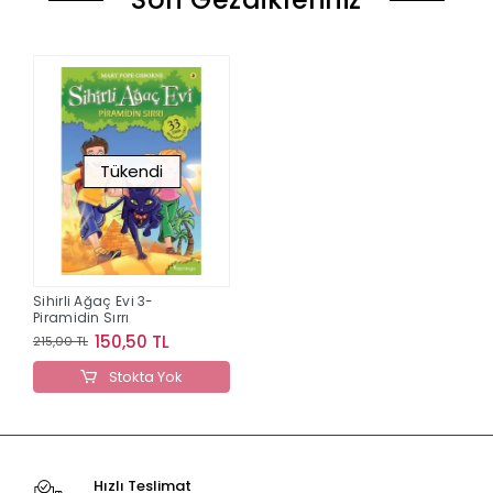
Tükendi
Sihirli Ağaç Evi 3-
Piramidin Sırrı
150,50 TL
215,00 TL
Stokta Yok
Hızlı Teslimat