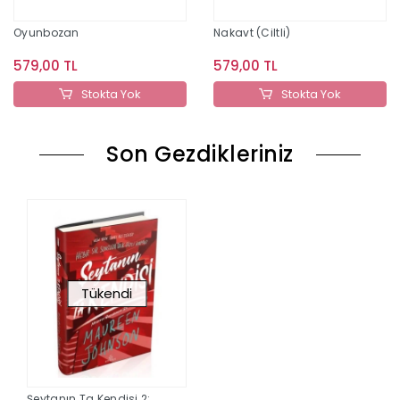
Oyunbozan
Nakavt (Ciltli)
579,00 TL
579,00 TL
Stokta Yok
Stokta Yok
Son Gezdikleriniz
Tükendi
Şeytanın Ta Kendisi 2: