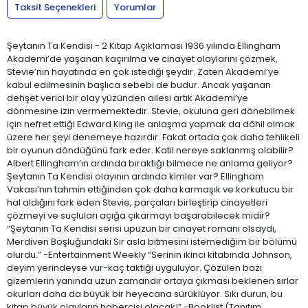
Taksit Seçenekleri
Yorumlar
Şeytanın Ta Kendisi - 2 Kitap Açıklaması 1936 yılında Ellingham
Akademi’de yaşanan kaçırılma ve cinayet olaylarını çözmek,
Stevie’nin hayatında en çok istediği şeydir. Zaten Akademi’ye
kabul edilmesinin başlıca sebebi de budur. Ancak yaşanan
dehşet verici bir olay yüzünden ailesi artık Akademi’ye
dönmesine izin vermemektedir. Stevie, okuluna geri dönebilmek
için nefret ettiği Edward King ile anlaşma yapmak da dâhil olmak
üzere her şeyi denemeye hazırdır. Fakat ortada çok daha tehlikeli
bir oyunun döndüğünü fark eder. Katil nereye saklanmış olabilir?
Albert Ellingham’ın ardında bıraktığı bilmece ne anlama geliyor?
Şeytanın Ta Kendisi olayının ardında kimler var? Ellingham
Vakası’nın tahmin ettiğinden çok daha karmaşık ve korkutucu bir
hal aldığını fark eden Stevie, parçaları birleştirip cinayetleri
çözmeyi ve suçluları açığa çıkarmayı başarabilecek midir?
“Şeytanın Ta Kendisi serisi upuzun bir cinayet romanı olsaydı,
Merdiven Boşluğundaki Sır asla bitmesini istemediğim bir bölümü
olurdu.” -Entertainment Weekly “Serinin ikinci kitabında Johnson,
deyim yerindeyse vur-kaç taktiği uyguluyor. Çözülen bazı
gizemlerin yanında uzun zamandır ortaya çıkması beklenen sırlar
okurları daha da büyük bir heyecana sürüklüyor. Sıkı durun, bu
kitap büyük olayların habercisi olacak!” -Booklist (Tanıtım