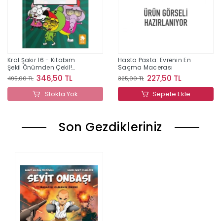
Kral Şakir 16 - Kitabım
Hasta Pasta: Evrenin En
Şekil Önümden Çekil!
Saçma Macerası
(Ciltli)
346,50 TL
227,50 TL
495,00 TL
325,00 TL
Stokta Yok
Sepete Ekle
Son Gezdikleriniz