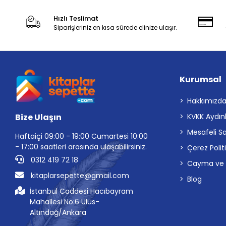
Hızlı Teslimat
Siparişleriniz en kısa sürede elinize ulaşır.
Kurumsal
Hakkımızd
Bize Ulaşın
KVKK Aydın
Mesafeli S
Haftaiçi 09:00 - 19:00 Cumartesi 10:00
- 17:00 saatleri arasında ulaşabilirsiniz.
Çerez Polit
0312 419 72 18
Cayma ve İp
kitaplarsepette@gmail.com
Blog
İstanbul Caddesi Hacıbayram
Mahallesi No:6 Ulus-
Altındağ/Ankara