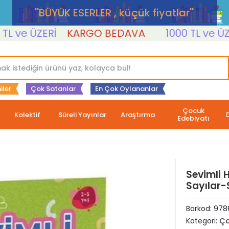
''BÜYÜK ESERLER , küçük fiyatlar''
e ÜZERİ
KARGO BEDAVA
1000 TL ve ÜZERİ
iler
Çok Satanlar
En Çok Oylananlar
Çocuk
Kolektif
Süreli Yayınlar
Araştırma
Edebiyatı
Sevimli 
Sayılar-
Barkod:
978
Kategori:
Ço