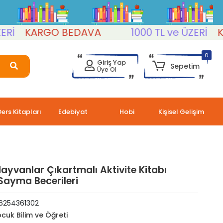
KARGO BEDAVA
1000 TL ve ÜZERİ
KARG
0
Giriş Yap
Sepetim
Üye Ol
Ders Kitapları
Edebiyat
Hobi
Kişisel Gelişim
Hayvanlar Çıkartmalı Aktivite Kitabı
Sayma Becerileri
6254361302
cuk Bilim ve Öğreti