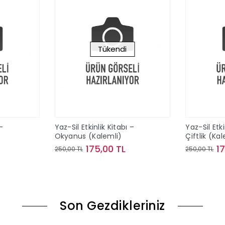
Tükendi
 –
Yaz-Sil Etkinlik Kitabı –
Yaz-Sil Etki
Okyanus (Kalemli)
Çiftlik (Ka
175,00 TL
1
250,00 TL
250,00 TL
le
Stokta Yok
Son Gezdikleriniz