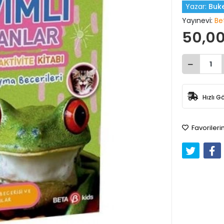
Yazar:
Buke
Yayınevi:
Be
50,00
Hızlı G
Favorileri