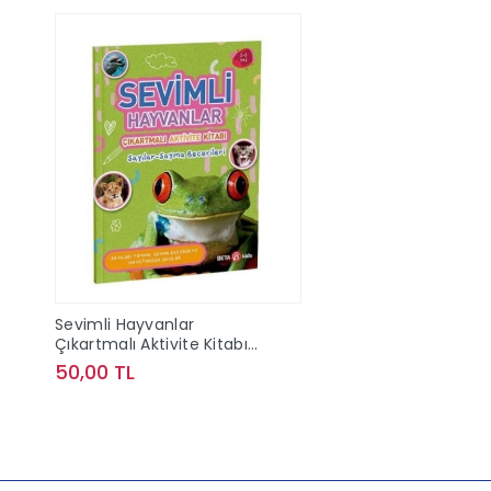
Sevimli Hayvanlar
Çıkartmalı Aktivite Kitabı
Sayılar-Sayma Becerileri
50,00 TL
Sepete Ekle