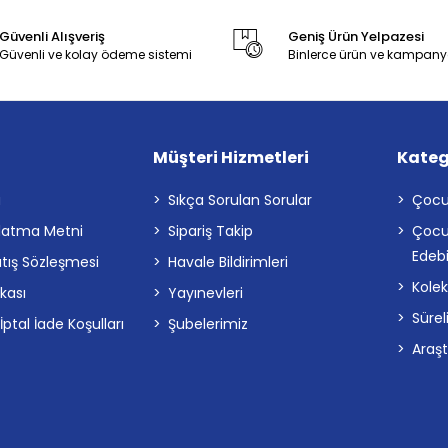
Güvenli Alışveriş
Geniş Ürün Yelpazesi
Güvenli ve kolay ödeme sistemi
Binlerce ürün ve kampany
Müşteri Hizmetleri
Kateg
a
Sıkça Sorulan Sorular
Çocu
latma Metni
Sipariş Takip
Çocu
Edebi
atış Sözleşmesi
Havale Bildirimleri
Kolek
ikası
Yayınevleri
Sürel
tal İade Koşulları
Şubelerimiz
Araş