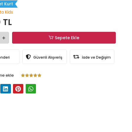
t Kurt
ta Kids
 TL
Sepete Ekle
önderi
Güvenli Alışveriş
İade ve Değişim
me ekle