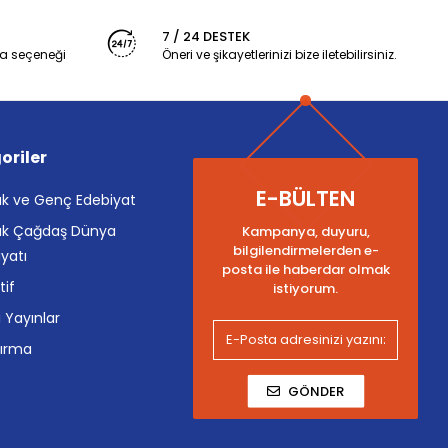
7 / 24 DESTEK
a seçeneği
Öneri ve şikayetlerinizi bize iletebilirsiniz.
oriler
E-BÜLTEN
k ve Genç Edebiyat
k Çağdaş Dünya
Kampanya, duyuru,
bilgilendirmelerden e-
yatı
posta ile haberdar olmak
tif
istiyorum.
i Yayınlar
tırma
GÖNDER