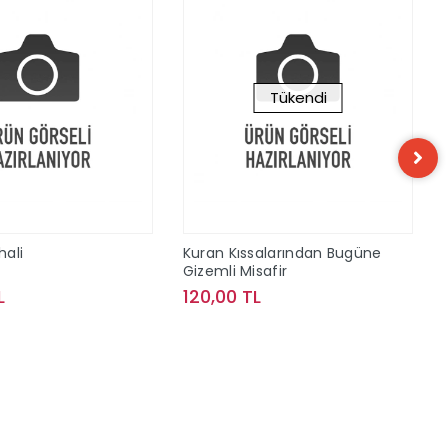
Tükendi
hali
Kuran Kıssalarından Bugüne
Gizemli Misafir
L
120,00 TL
Sepete Ekle
Stokta Yok