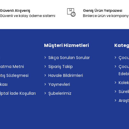
Güvenli Alışveriş
Geniş Ürün Yelpazesi
Güvenli ve kolay ödeme sistemi
Binlerce ürün ve kampany
Müşteri Hizmetleri
Kateg
a
Sıkça Sorulan Sorular
Çocu
latma Metni
Sipariş Takip
Çocu
Edebi
atış Sözleşmesi
Havale Bildirimleri
Kolek
ikası
Yayınevleri
Sürel
tal İade Koşulları
Şubelerimiz
Araş