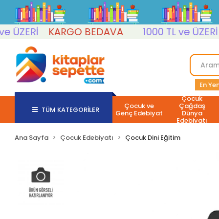
ÜZERİ
KARGO BEDAVA
1000 TL ve ÜZERİ
K
En Yen
Çocuk
Çocuk ve
Çağdaş
TÜM KATEGORİLER
Genç Edebiyat
Dünya
Edebiyatı
Ana Sayfa
Çocuk Edebiyatı
Çocuk Dini Eğitim