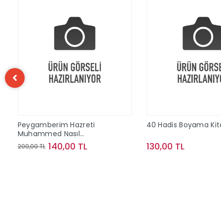
Peygamberim Hazreti
40 Hadis Boyama Kit
Muhammed Nasıl
Biriydi?;Eren'in Akıllıca
140,00 TL
130,00 TL
200,00 TL
Soruları
Sepete Ekle
Sepete Ek