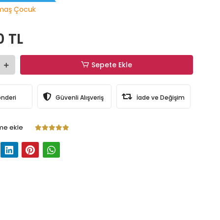
maş Çocuk
0 TL
Sepete Ekle
önderi
Güvenli Alışveriş
İade ve Değişim
me ekle