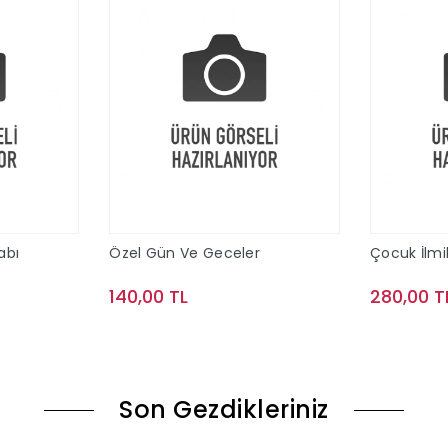
abı
Özel Gün Ve Geceler
Çocuk İlmi
140,00 TL
280,00 T
le
Sepete Ekle
Son Gezdikleriniz