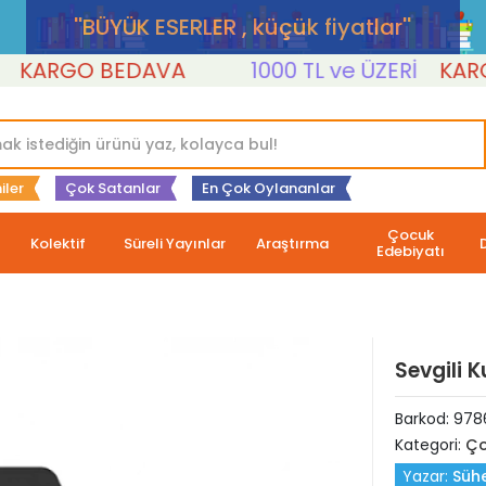
''BÜYÜK ESERLER , küçük fiyatlar''
ARGO BEDAVA
1000 TL ve ÜZERİ
KARGO 
iler
Çok Satanlar
En Çok Oylananlar
Çocuk
Kolektif
Süreli Yayınlar
Araştırma
Edebiyatı
Sevgili 
Barkod:
978
Kategori:
Ço
Yazar:
Sühe