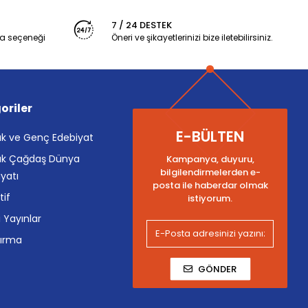
7 / 24 DESTEK
a seçeneği
Öneri ve şikayetlerinizi bize iletebilirsiniz.
oriler
E-BÜLTEN
k ve Genç Edebiyat
k Çağdaş Dünya
Kampanya, duyuru,
bilgilendirmelerden e-
yatı
posta ile haberdar olmak
tif
istiyorum.
i Yayınlar
tırma
GÖNDER