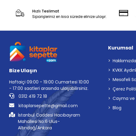
Hızlı Teslimat
Siparişleriniz en kısa sürede elinize ulaşır.
Kurumsal
Hakkımızd
Bize Ulaşın
KVKK Aydın
Mesafeli S
Haftaiçi 09:00 - 19:00 Cumartesi 10:00
- 17:00 saatleri arasında ulaşabilirsiniz.
Çerez Polit
0312 419 72 18
Cayma ve İp
kitaplarsepette@gmail.com
Blog
İstanbul Caddesi Hacıbayram
Mahallesi No:6 Ulus-
Altındağ/Ankara