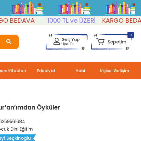
BEDAVA
1000 TL ve ÜZERİ
KARGO BEDAVA
0
Giriş Yap
Sepetim
Üye Ol
Ders Kitapları
Edebiyat
Hobi
Kişisel Gelişim
Kur’an’ımdan Öyküler
6259561684
cuk Dini Eğitim
yl Seçkinoğlu