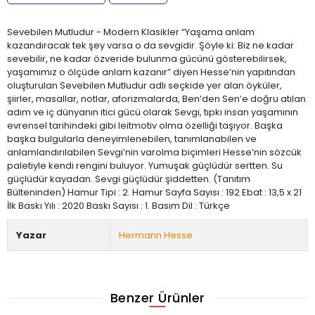
Sevebilen Mutludur - Modern Klasikler “Yaşama anlam
kazandıracak tek şey varsa o da sevgidir. Şöyle ki: Biz ne kadar
sevebilir, ne kadar özveride bulunma gücünü gösterebilirsek,
yaşamımız o ölçüde anlam kazanır” diyen Hesse’nin yapıtından
oluşturulan Sevebilen Mutludur adlı seçkide yer alan öyküler,
şiirler, masallar, notlar, aforizmalarda, Ben’den Sen’e doğru atılan
adım ve iç dünyanın itici gücü olarak Sevgi, tıpkı insan yaşamının
evrensel tarihindeki gibi leitmotiv olma özelliği taşıyor. Başka
başka bulgularla deneyimlenebilen, tanımlanabilen ve
anlamlandırılabilen Sevgi’nin varolma biçimleri Hesse’nin sözcük
paletiyle kendi rengini buluyor. Yumuşak güçlüdür sertten. Su
güçlüdür kayadan. Sevgi güçlüdür şiddetten. (Tanıtım
Bülteninden) Hamur Tipi : 2. Hamur Sayfa Sayısı : 192 Ebat : 13,5 x 21
İlk Baskı Yılı : 2020 Baskı Sayısı : 1. Basım Dil : Türkçe
Yazar
Hermann Hesse
Benzer Ürünler