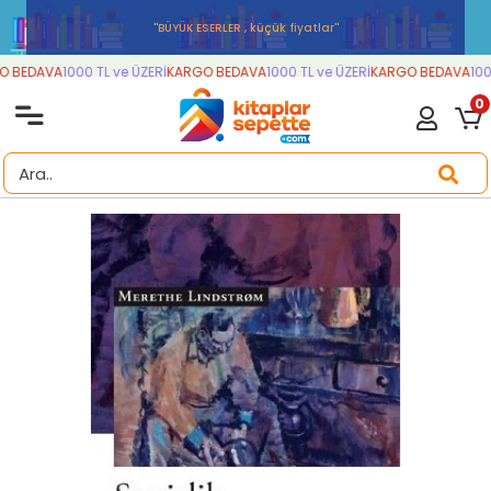
''BÜYÜK ESERLER , küçük fiyatlar''
 BEDAVA
1000 TL ve ÜZERİ
KARGO BEDAVA
1000 TL ve ÜZERİ
KARGO BEDAVA
1000
0