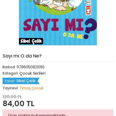
Sayı mı O da Ne?
Barkod:
9786050821055
Kategori:
Çocuk Serileri
Yazar:
Sibel Çelik
Yayınevi:
Timaş Çocuk
120,00 TL
84,00 TL
Ürün stokta bulunmamaktadır.