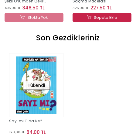
Şekil Önümden Çekil!
Saçma Macerası
(Ciltli)
346,50 TL
227,50 TL
495,00 TL
325,00 TL
Stokta Yok
Sepete Ekle
Son Gezdikleriniz
Tükendi
Sayı mı O da Ne?
84,00 TL
120,00 TL