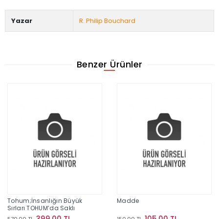
Yazar
R. Philip Bouchard
Benzer Ürünler
Tohum;İnsanlığın Büyük
Madde
Sırları TOHUM’da Saklı
399,00 TL
105,00 TL
570,00 TL
150,00 TL