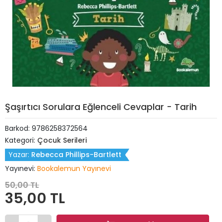
Şaşırtıcı Sorulara Eğlenceli Cevaplar - Tarih
Barkod:
9786258372564
Kategori:
Çocuk Serileri
Yazar:
Rebecca Phillips-Bartlett
Yayınevi:
Bookalemun Yayınevi
50,00 TL
35,00 TL