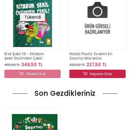
Tükendi
Kral Şakir 16 - Kitabım
Hasta Pasta: Evrenin En
Şekil Önümden Çekil!
Saçma Macerası
(Ciltli)
346,50 TL
227,50 TL
495,00 TL
325,00 TL
Stokta Yok
Sepete Ekle
Son Gezdikleriniz