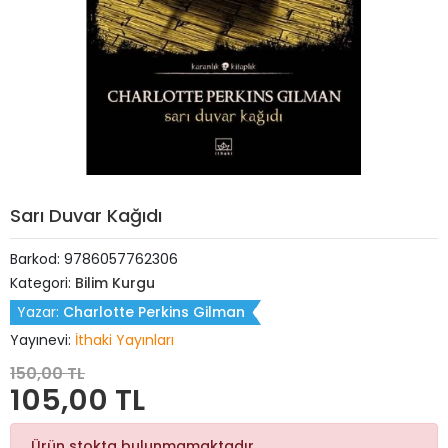
Sarı Duvar Kağıdı
Barkod:
9786057762306
Kategori:
Bilim Kurgu
Yazar:
Charlotte Perkins Gilman
Yayınevi:
İthaki Yayınları
150,00 TL
105,00 TL
Ürün stokta bulunmamaktadır.