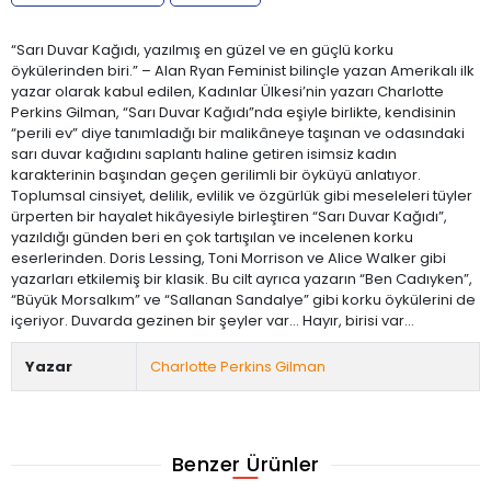
“Sarı Duvar Kağıdı, yazılmış en güzel ve en güçlü korku
öykülerinden biri.” – Alan Ryan Feminist bilinçle yazan Amerikalı ilk
yazar olarak kabul edilen, Kadınlar Ülkesi’nin yazarı Charlotte
Perkins Gilman, “Sarı Duvar Kağıdı”nda eşiyle birlikte, kendisinin
“perili ev” diye tanımladığı bir malikâneye taşınan ve odasındaki
sarı duvar kağıdını saplantı haline getiren isimsiz kadın
karakterinin başından geçen gerilimli bir öyküyü anlatıyor.
Toplumsal cinsiyet, delilik, evlilik ve özgürlük gibi meseleleri tüyler
ürperten bir hayalet hikâyesiyle birleştiren “Sarı Duvar Kağıdı”,
yazıldığı günden beri en çok tartışılan ve incelenen korku
eserlerinden. Doris Lessing, Toni Morrison ve Alice Walker gibi
yazarları etkilemiş bir klasik. Bu cilt ayrıca yazarın “Ben Cadıyken”,
“Büyük Morsalkım” ve “Sallanan Sandalye” gibi korku öykülerini de
içeriyor. Duvarda gezinen bir şeyler var… Hayır, birisi var…
Yazar
Charlotte Perkins Gilman
Benzer Ürünler