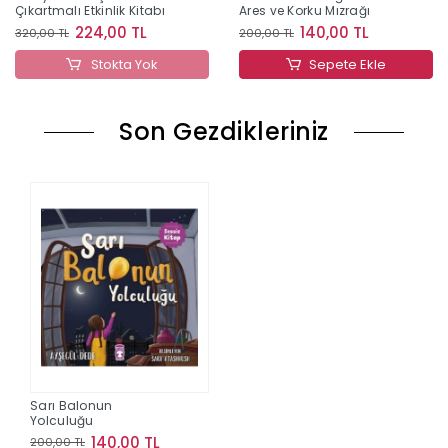
Çıkartmalı Etkinlik Kitabı
Ares ve Korku Mızrağı
224,00 TL
140,00 TL
320,00 TL
200,00 TL
Stokta Yok
Sepete Ekle
Son Gezdikleriniz
Sarı Balonun
Yolculuğu
140,00 TL
200,00 TL