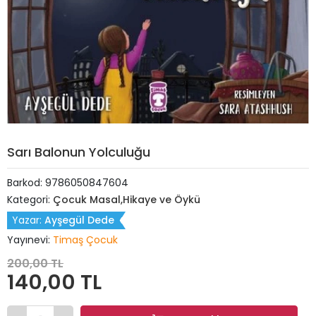
Sarı Balonun Yolculuğu
Barkod:
9786050847604
Kategori:
Çocuk Masal,Hikaye ve Öykü
Yazar:
Ayşegül Dede
Yayınevi:
Timaş Çocuk
200,00 TL
140,00 TL