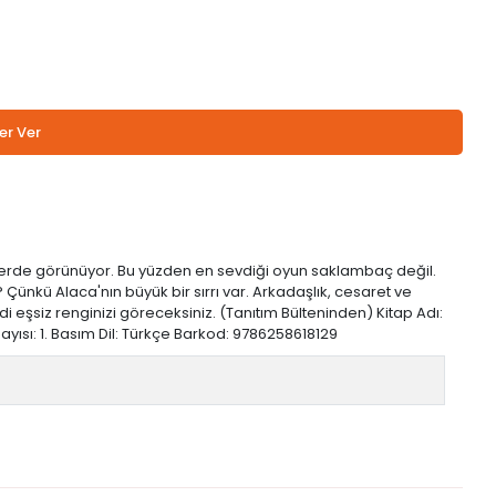
er Ver
yerde görünüyor. Bu yüzden en sevdiği oyun saklambaç değil.
kü Alaca'nın büyük bir sırrı var. Arkadaşlık, cesaret ve
i eşsiz renginizi göreceksiniz. (Tanıtım Bülteninden) Kitap Adı:
ayısı: 1. Basım Dil: Türkçe Barkod: 9786258618129