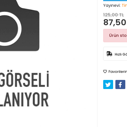
Yayınevi:
Ti
125,00 TL
87,50
Ürün st
Hızlı G
Favorileri