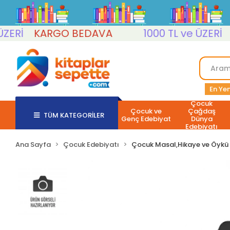
İ
KARGO BEDAVA
1000 TL ve ÜZERİ
KA
En Yen
Çocuk
Çocuk ve
Çağdaş
TÜM KATEGORİLER
Genç Edebiyat
Dünya
Edebiyatı
Ana Sayfa
Çocuk Edebiyatı
Çocuk Masal,Hikaye ve Öykü