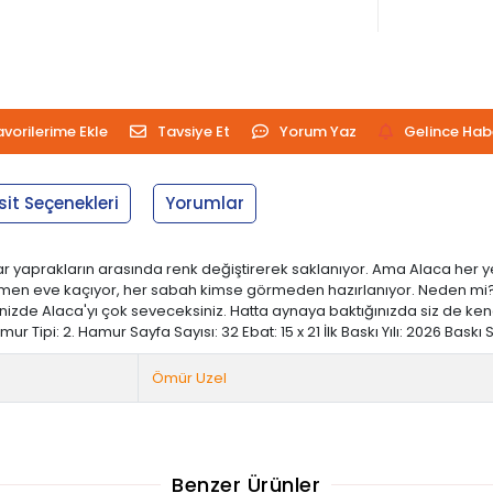
avorilerime Ekle
Tavsiye Et
Yorum Yaz
Gelince Hab
sit Seçenekleri
Yorumlar
 yaprakların arasında renk değiştirerek saklanıyor. Ama Alaca her 
en eve kaçıyor, her sabah kimse görmeden hazırlanıyor. Neden mi? Çün
inizde Alaca'yı çok seveceksiniz. Hatta aynaya baktığınızda siz de kend
pi: 2. Hamur Sayfa Sayısı: 32 Ebat: 15 x 21 İlk Baskı Yılı: 2026 Baskı S
Ömür Uzel
Benzer Ürünler