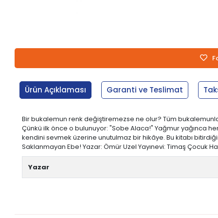
F
Ürün Açıklaması
Garanti ve Teslimat
Tak
Bir bukalemun renk değiştiremezse ne olur? Tüm bukalemunlar
Çünkü ilk önce o bulunuyor: "Sobe Alaca!" Yağmur yağınca hem
kendini sevmek üzerine unutulmaz bir hikâye. Bu kitabı bitirdiğ
Saklanmayan Ebe! Yazar: Ömür Uzel Yayınevi: Timaş Çocuk Hamur Ti
Yazar