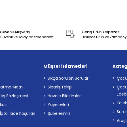
Güvenli Alışveriş
Geniş Ürün Yelpazesi
Güvenli ve kolay ödeme sistemi
Binlerce ürün ve kampany
Müşteri Hizmetleri
Kateg
a
Sıkça Sorulan Sorular
Çocu
latma Metni
Sipariş Takip
Çocu
Edebi
atış Sözleşmesi
Havale Bildirimleri
Kolek
ikası
Yayınevleri
Sürel
tal İade Koşulları
Şubelerimiz
Araş