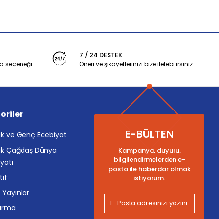
7 / 24 DESTEK
a seçeneği
Öneri ve şikayetlerinizi bize iletebilirsiniz.
oriler
E-BÜLTEN
k ve Genç Edebiyat
k Çağdaş Dünya
Kampanya, duyuru,
bilgilendirmelerden e-
yatı
posta ile haberdar olmak
tif
istiyorum.
i Yayınlar
tırma