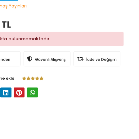
maş Yayınları
 TL
okta bulunmamaktadır.
önderi
Güvenli Alışveriş
İade ve Değişim
me ekle