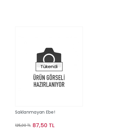
Tükendi
Saklanmayan Ebe!
87,50 TL
125,00 TL