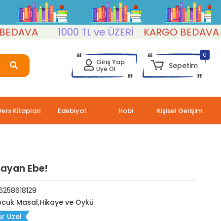
AVA
1000 TL ve ÜZERİ
KARGO BEDAVA
0
Giriş Yap
Sepetim
Üye Ol
Ders Kitapları
Edebiyat
Hobi
Kişisel Gelişim
ayan Ebe!
6258618129
cuk Masal,Hikaye ve Öykü
r Uzel