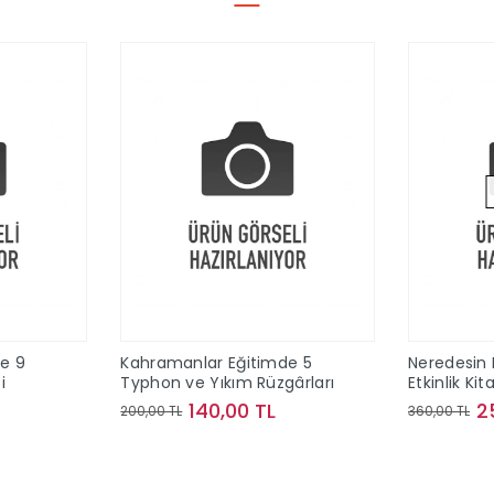
Tükendi
manlar Eğitimde 5
Neredesin Bluey? – Ara Bul
n ve Yıkım Rüzgârları
Etkinlik Kitabı – Sert Kapak
140,00 TL
252,00 TL
 TL
360,00 TL
Sepete Ekle
Stokta Yok