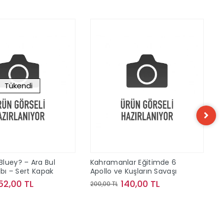
Kahramanlar Eğitimd
Hyperion ve Büyük At
Topları
140,00 TL
Kahramanlar Eğitimde 6
200,00 TL
Apollo ve Kuşların Savaşı
140,00 TL
Sepete Ek
200,00 TL
Sepete Ekle