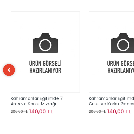
itimde 7
Kahramanlar Eğitimde 9
Kahra
ızrağı
Crius ve Korku Gecesi
Typho
0 TL
140,00 TL
200,00 TL
200,00
ete Ekle
Sepete Ekle