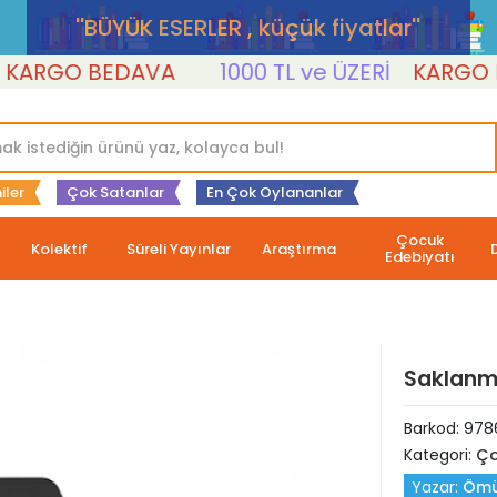
''BÜYÜK ESERLER , küçük fiyatlar''
RGO BEDAVA
1000 TL ve ÜZERİ
KARGO BED
iler
Çok Satanlar
En Çok Oylananlar
Çocuk
Kolektif
Süreli Yayınlar
Araştırma
Edebiyatı
Saklanm
Barkod:
978
Kategori:
Ço
Yazar:
Ömü