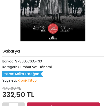
Sakarya
Barkod:
9786057635433
Kategori:
Cumhuriyet Dönemi
Yazar:
Selim Erdoğan
Yayınevi:
Kronik Kitap
475,00 TL
332,50 TL