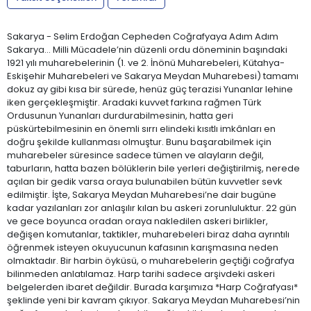
Sakarya - Selim Erdoğan Cepheden Coğrafyaya Adım Adım
Sakarya… Milli Mücadele’nin düzenli ordu döneminin başındaki
1921 yılı muharebelerinin (1. ve 2. İnönü Muharebeleri, Kütahya-
Eskişehir Muharebeleri ve Sakarya Meydan Muharebesi) tamamı
dokuz ay gibi kısa bir sürede, henüz güç terazisi Yunanlar lehine
iken gerçekleşmiştir. Aradaki kuvvet farkına rağmen Türk
Ordusunun Yunanları durdurabilmesinin, hatta geri
püskürtebilmesinin en önemli sırrı elindeki kısıtlı imkânları en
doğru şekilde kullanması olmuştur. Bunu başarabilmek için
muharebeler süresince sadece tümen ve alayların değil,
taburların, hatta bazen bölüklerin bile yerleri değiştirilmiş, nerede
açılan bir gedik varsa oraya bulunabilen bütün kuvvetler sevk
edilmiştir. İşte, Sakarya Meydan Muharebesi’ne dair bugüne
kadar yazılanları zor anlaşılır kılan bu askeri zorunluluktur. 22 gün
ve gece boyunca oradan oraya nakledilen askeri birlikler,
değişen komutanlar, taktikler, muharebeleri biraz daha ayrıntılı
öğrenmek isteyen okuyucunun kafasının karışmasına neden
olmaktadır. Bir harbin öyküsü, o muharebelerin geçtiği coğrafya
bilinmeden anlatılamaz. Harp tarihi sadece arşivdeki askeri
belgelerden ibaret değildir. Burada karşımıza *Harp Coğrafyası*
şeklinde yeni bir kavram çıkıyor. Sakarya Meydan Muharebesi’nin