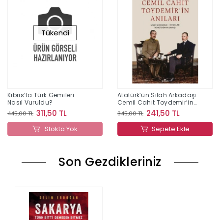
Tükendi
Kıbrıs’ta Türk Gemileri
Atatürk’ün Silah Arkadaşı
Nasıl Vuruldu?
Cemil Cahit Toydemir’in
Anıları
311,50 TL
241,50 TL
445,00 TL
345,00 TL
Stokta Yok
Sepete Ekle
Son Gezdikleriniz