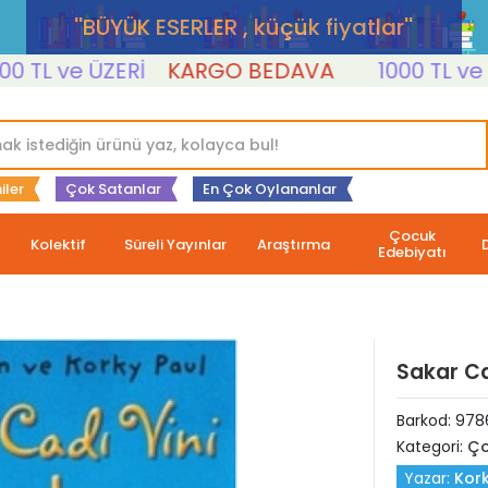
''BÜYÜK ESERLER , küçük fiyatlar''
L ve ÜZERİ
KARGO BEDAVA
1000 TL ve ÜZER
iler
Çok Satanlar
En Çok Oylananlar
Çocuk
Kolektif
Süreli Yayınlar
Araştırma
Edebiyatı
Sakar Cad
Barkod:
978
Kategori:
Ço
Yazar:
Kork