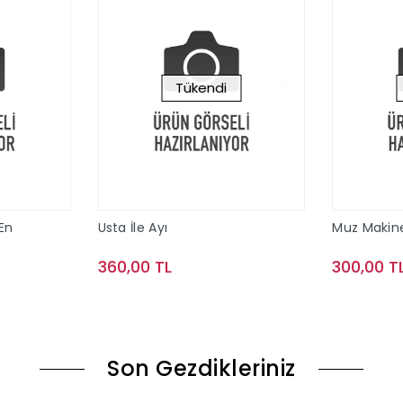
Tükendi
 En
Usta İle Ayı
Muz Makin
360,00 TL
300,00 T
le
Stokta Yok
Son Gezdikleriniz