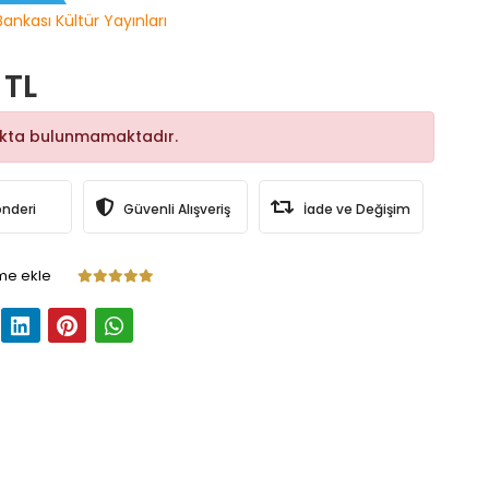
Bankası Kültür Yayınları
 TL
okta bulunmamaktadır.
önderi
Güvenli Alışveriş
İade ve Değişim
me ekle