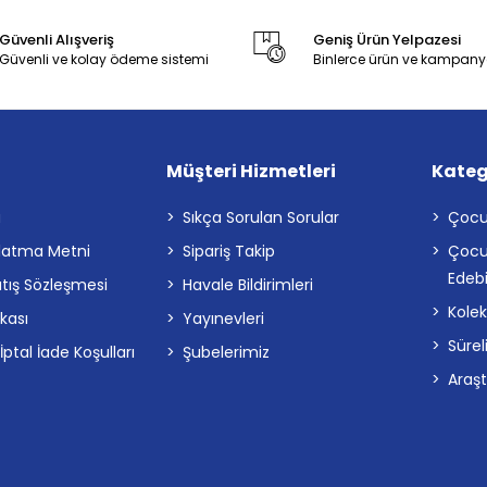
Güvenli Alışveriş
Geniş Ürün Yelpazesi
Güvenli ve kolay ödeme sistemi
Binlerce ürün ve kampany
Müşteri Hizmetleri
Kateg
a
Sıkça Sorulan Sorular
Çocu
latma Metni
Sipariş Takip
Çocu
Edebi
atış Sözleşmesi
Havale Bildirimleri
Kolek
ikası
Yayınevleri
Sürel
tal İade Koşulları
Şubelerimiz
Araş