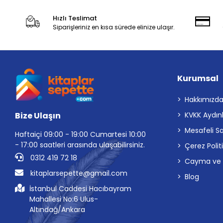
Hızlı Teslimat
Siparişleriniz en kısa sürede elinize ulaşır.
Kurumsal
Hakkımızd
Bize Ulaşın
KVKK Aydın
Mesafeli S
Haftaiçi 09:00 - 19:00 Cumartesi 10:00
- 17:00 saatleri arasında ulaşabilirsiniz.
Çerez Polit
0312 419 72 18
Cayma ve İp
kitaplarsepette@gmail.com
Blog
İstanbul Caddesi Hacıbayram
Mahallesi No:6 Ulus-
Altındağ/Ankara