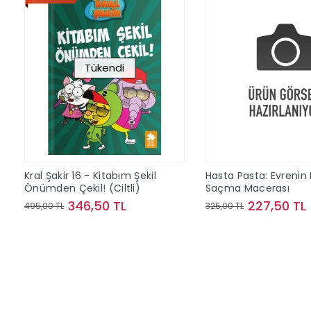
Tükendi
Kral Şakir 16 - Kitabım Şekil
Hasta Pasta: Evrenin
Önümden Çekil! (Ciltli)
Saçma Macerası
346,50 TL
227,50 TL
495,00 TL
325,00 TL
Stokta Yok
Sepete Ek