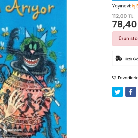
Yayınevi:
İş 
112,00 TL
78,40
Ürün st
Hızlı G
Favorileri