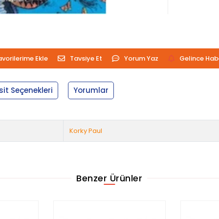
avorilerime Ekle
Tavsiye Et
Yorum Yaz
Gelince Hab
sit Seçenekleri
Yorumlar
Korky Paul
Benzer Ürünler