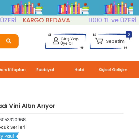
İ
KARGO BEDAVA
1000 TL ve ÜZERİ
KA
0
Giriş Yap
Sepetim
Üye Ol
Ders Kitapları
Edebiyat
Hobi
Kişisel Gelişim
ı Vini Altın Arıyor
6053320968
cuk Serileri
y Paul