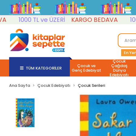
1000 TL ve ÜZERİ
KARGO BEDAVA
1000 T
En Yen
Çocuk
Çocuk ve
Çağdaş
TÜM KATEGORİLER
Genç Edebiyat
Dünya
Edebiyatı
Ana Sayfa
Çocuk Edebiyatı
Çocuk Serileri