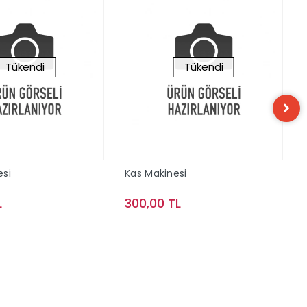
Tükendi
Tükendi
esi
Kas Makinesi
L
300,00 TL
Stokta Yok
Stokta Yok