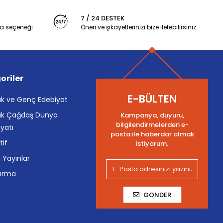
7 / 24 DESTEK
a seçeneği
Öneri ve şikayetlerinizi bize iletebilirsiniz.
oriler
E-BÜLTEN
k ve Genç Edebiyat
k Çağdaş Dünya
Kampanya, duyuru,
bilgilendirmelerden e-
yatı
posta ile haberdar olmak
tif
istiyorum.
i Yayınlar
tırma
GÖNDER