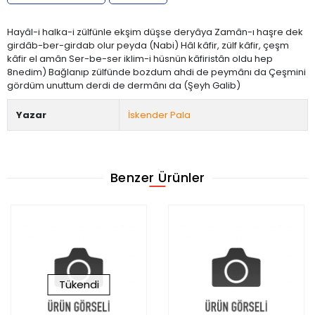
Hayâl-i halka-i zülfünle ekşim düşse deryâya Zamân-ı haşre dek
girdâb-ber-girdab olur peyda (Nabi) Hâl kâfir, zülf kâfir, çeşm
kâfir el amân Ser-be-ser iklim-i hüsnün kâfiristân oldu hep
8nedim) Bağlanıp zülfünde bozdum ahdi de peymânı da Çeşmini
gördüm unuttum derdi de dermânı da (Şeyh Galib)
Yazar
İskender Pala
Benzer Ürünler
Tükendi