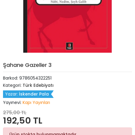
Şahane Gazeller 3
Barkod:
9786054322251
Kategori:
Türk Edebiyatı
Yazar:
İskender Pala
Yayınevi:
Kapı Yayınları
275,00 TL
192,50 TL
Ürün stokta bulunmamaktadır.