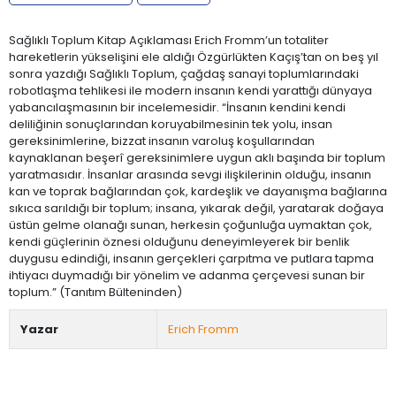
Sağlıklı Toplum Kitap Açıklaması Erich Fromm’un totaliter
hareketlerin yükselişini ele aldığı Özgürlükten Kaçış’tan on beş yıl
sonra yazdığı Sağlıklı Toplum, çağdaş sanayi toplumlarındaki
robotlaşma tehlikesi ile modern insanın kendi yarattığı dünyaya
yabancılaşmasının bir incelemesidir. “İnsanın kendini kendi
deliliğinin sonuçlarından koruyabilmesinin tek yolu, insan
gereksinimlerine, bizzat insanın varoluş koşullarından
kaynaklanan beşerî gereksinimlere uygun aklı başında bir toplum
yaratmasıdır. İnsanlar arasında sevgi ilişkilerinin olduğu, insanın
kan ve toprak bağlarından çok, kardeşlik ve dayanışma bağlarına
sıkıca sarıldığı bir toplum; insana, yıkarak değil, yaratarak doğaya
üstün gelme olanağı sunan, herkesin çoğunluğa uymaktan çok,
kendi güçlerinin öznesi olduğunu deneyimleyerek bir benlik
duygusu edindiği, insanın gerçekleri çarpıtma ve putlara tapma
ihtiyacı duymadığı bir yönelim ve adanma çerçevesi sunan bir
toplum.” (Tanıtım Bülteninden)
Yazar
Erich Fromm