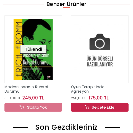
Benzer Ürünler
Tükendi
Modern İnsanın Ruhsal
Oyun Terapisinde
Durumu
Agresyon
245,00 TL
175,00 TL
350,00 TL
250,00 TL
Stokta Yok
Sepete Ekle
Son Gezdikleriniz