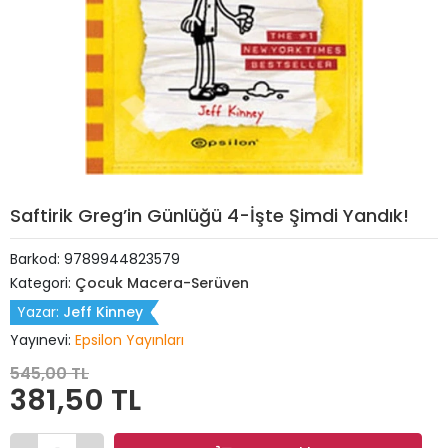
Saftirik Greg’in Günlüğü 4-İşte Şimdi Yandık!
Barkod:
9789944823579
Kategori:
Çocuk Macera-Serüven
Yazar:
Jeff Kinney
Yayınevi:
Epsilon Yayınları
545,00 TL
381,50 TL