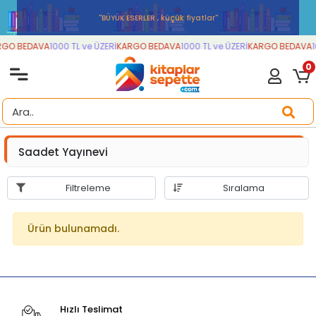
''BÜYÜK ESERLER , küçük fiyatlar''
GO BEDAVA
1000 TL ve ÜZERİ
KARGO BEDAVA
1000 TL ve ÜZERİ
KARGO BEDAVA
1
0
Saadet Yayınevi
Filtreleme
Sıralama
Ürün bulunamadı.
Hızlı Teslimat