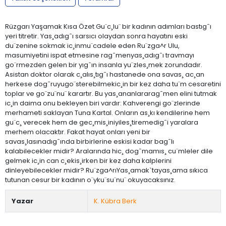
Rüzgarı Yaşamak Kısa Özet Gu¨c¸lu¨ bir kadının adımları bastıgˆı
yeri titretir. Yas¸adıgˆı sarsıcı olaydan sonra hayatını eski
du¨zenine sokmak ic¸inmu¨cadele eden Ru¨zga^r Ulu,
masumiyetini ispat etmesine ragˆmenyas¸adıgˆı travmayı
go¨rmezden gelen bir yıgˆın insanla yu¨zles¸mek zorundadır.
Asistan doktor olarak c¸alıs¸tıgˆı hastanede ona savas¸ ac¸an
herkese dogˆruyugo¨sterebilmekic¸in bir kez daha tu¨m cesaretini
toplar ve go¨zu¨nu¨ karartır. Bu yas¸ananlararagˆmen elini tutmak
ic¸in daima onu bekleyen biri vardır: Kahverengi go¨zlerinde
merhameti saklayan Tuna Kartal. Onların as¸kı kendilerine hem
gu¨c¸ verecek hem de gec¸mis¸iniyiles¸tiremedigˆi yaralara
merhem olacaktır. Fakat hayat onları yeni bir
savas¸lasınadıgˆında birbirlerine eskisi kadar bagˆlı
kalabilecekler midir? Aralarında hic¸ dogˆmamıs¸ cu¨mleler dile
gelmek ic¸in can c¸ekis¸irken bir kez daha kalplerini
dinleyebilecekler midir? Ru¨zga^rıYas¸amak`tayas¸ama sıkıca
tutunan cesur bir kadının o¨yku¨su¨nu¨ okuyacaksınız.
Yazar
K. Kübra Berk