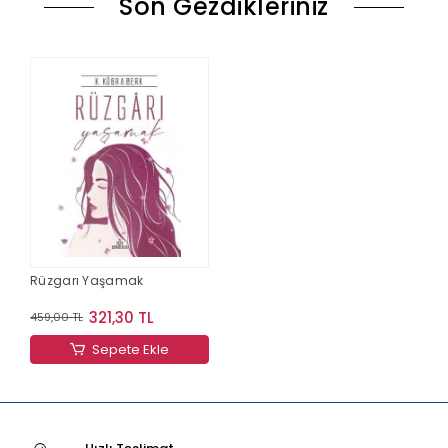
Son Gezdikleriniz
Rüzgarı Yaşamak
321,30 TL
459,00 TL
Sepete Ekle