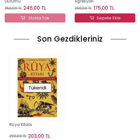
Durumu
Agresyon
245,00 TL
175,00 TL
350,00 TL
250,00 TL
Stokta Yok
Sepete Ekle
Son Gezdikleriniz
Tükendi
Rüya Kitabı
203,00 TL
290,00 TL