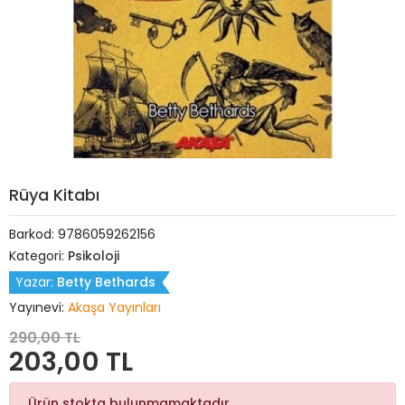
Rüya Kitabı
Barkod:
9786059262156
Kategori:
Psikoloji
Yazar:
Betty Bethards
Yayınevi:
Akaşa Yayınları
290,00 TL
203,00 TL
Ürün stokta bulunmamaktadır.