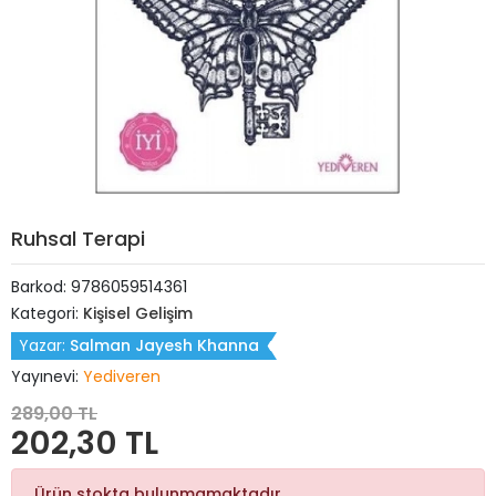
Ruhsal Terapi
Barkod:
9786059514361
Kategori:
Kişisel Gelişim
Yazar:
Salman Jayesh Khanna
Yayınevi:
Yediveren
289,00 TL
202,30 TL
Ürün stokta bulunmamaktadır.