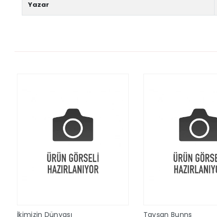
Yazar
İkimizin Dünyası
Tavşan Bunns