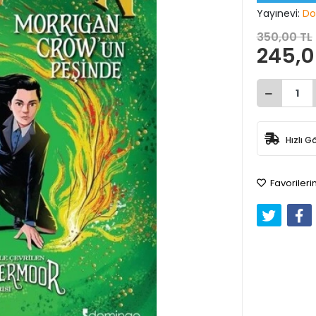
Yayınevi:
Do
350,00 TL
245,0
Hızlı G
Favorileri