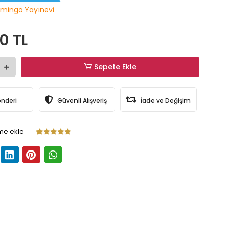
mingo Yayınevi
0 TL
Sepete Ekle
önderi
Güvenli Alışveriş
İade ve Değişim
me ekle