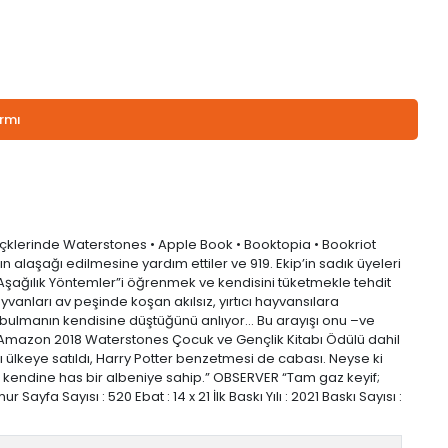
armı
eçklerinde Waterstones • Apple Book • Booktopia • Bookriot
alaşağı edilmesine yardım ettiler ve 919. Ekip’in sadık üyeleri
 “Aşağılık Yöntemler”i öğrenmek ve kendisini tüketmekle tehdit
anları av peşinde koşan akılsız, yırtıcı hayvansılara
a bulmanın kendisine düştüğünü anlıyor… Bu arayışı onu –ve
- Amazon 2018 Waterstones Çocuk ve Gençlik Kitabı Ödülü dahil
cı ülkeye satıldı, Harry Potter benzetmesi de cabası. Neyse ki
r kendine has bir albeniye sahip.” OBSERVER “Tam gaz keyif;
yfa Sayısı : 520 Ebat : 14 x 21 İlk Baskı Yılı : 2021 Baskı Sayısı :