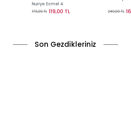
Nuriye Ecmel 4
119,00 TL
1
170,00 TL
240,00 TL
le
Sepete Ekle
Son Gezdikleriniz