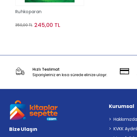
Ruhkoparan
245,00 TL
350,00 TL
Sepete Ekle
Hızlı Teslimat
Siparişleriniz en kısa sürede elinize ulaşır.
Kurumsal
Hakkımızd
Bize Ulaşın
KVKK Aydın