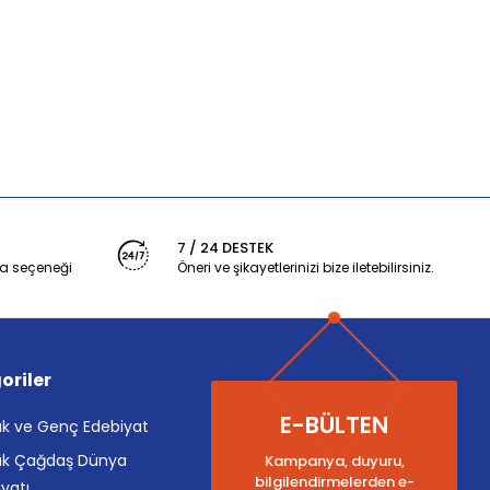
7 / 24 DESTEK
a seçeneği
Öneri ve şikayetlerinizi bize iletebilirsiniz.
oriler
E-BÜLTEN
k ve Genç Edebiyat
k Çağdaş Dünya
Kampanya, duyuru,
bilgilendirmelerden e-
yatı