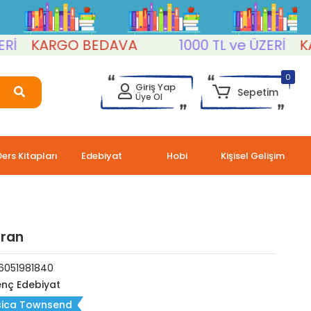
KARGO BEDAVA
1000 TL ve ÜZERİ
KARG
0
Giriş Yap
Sepetim
Üye Ol
Ders Kitapları
Edebiyat
Hobi
Kişisel Gelişim
ran
6051981840
nç Edebiyat
sica Townsend