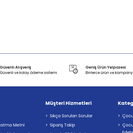
Güvenli Alışveriş
Geniş Ürün Yelpazesi
Güvenli ve kolay ödeme sistemi
Binlerce ürün ve kampany
Müşteri Hizmetleri
Kateg
a
Sıkça Sorulan Sorular
Çocu
latma Metni
Sipariş Takip
Çocu
Edebi