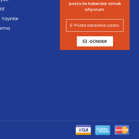
posta ile haberdar olmak
tif
istiyorum.
i Yayınlar
tırma
GÖNDER