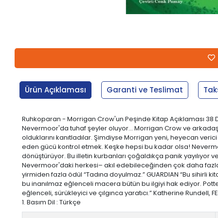
Ürün Açıklaması
Garanti ve Teslimat
Tak
Ruhkoparan - Morrigan Crow'un Peşinde Kitap Açıklaması 38 Dil
Nevermoor'da tuhaf şeyler oluyor… Morrigan Crow ve arkadaşları
olduklarını kanıtladılar. Şimdiyse Morrigan yeni, heyecan veric
eden gücü kontrol etmek. Keşke hepsi bu kadar olsa! Nevermoor’
dönüştürüyor. Bu illetin kurbanları çoğaldıkça panik yayılıyo
Nevermoor'daki herkesi– akıl edebileceğinden çok daha fazla t
yirmiden fazla ödül “Tadına doyulmaz.” GUARDIAN “Bu sihirli kita
bu inanılmaz eğlenceli macera bütün bu ilgiyi hak ediyor. Pot
eğlenceli, sürükleyici ve çılgınca yaratıcı.” Katherine Rundell, FE
1. Basım Dil : Türkçe