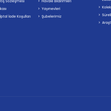
atış Sözleşmesi
Havale Bildirimleri
Kolek
ikası
Yayınevleri
Sürel
tal İade Koşulları
Şubelerimiz
Araş