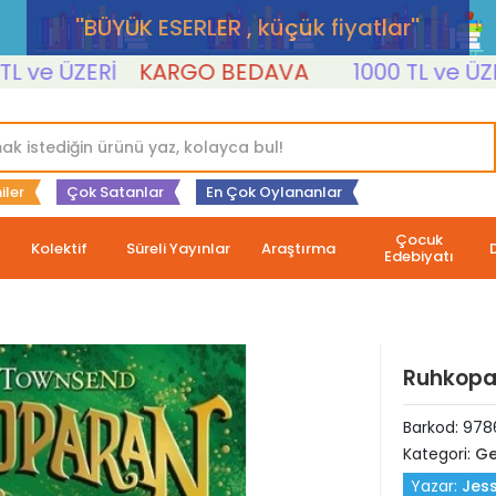
''BÜYÜK ESERLER , küçük fiyatlar''
e ÜZERİ
KARGO BEDAVA
1000 TL ve ÜZERİ
iler
Çok Satanlar
En Çok Oylananlar
Çocuk
Kolektif
Süreli Yayınlar
Araştırma
Edebiyatı
Ruhkopa
Barkod:
978
Kategori:
Ge
Yazar:
Jes