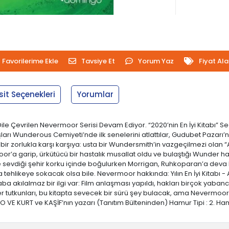
Favorilerime Ekle
Tavsiye Et
Yorum Yaz
Fiyat Al
sit Seçenekleri
Yorumlar
e Çevrilen Nevermoor Serisi Devam Ediyor. “2020’nin En İyi Kitabı” S
 Wunderous Cemiyeti’nde ilk senelerini atlattılar, Gudubet Pazarı’nın 
i bir zorlukla karşı karşıya: usta bir Wundersmith’in vazgeçilmezi olan
a garip, ürkütücü bir hastalık musallat oldu ve bulaştığı Wunder hayv
r ve sevdiği şehir korku içinde boğulurken Morrigan, Ruhkoparan’a dev
ehlikeye sokacak olsa bile. Nevermoor hakkında: Yılın En İyi Kitabı 
ba akılalmaz bir ilgi var: Film anlaşması yapıldı, hakları birçok yaban
ter tutkunları, bu kitapta sevecek bir sürü şey bulacak, ama Nevermoo
O VE KURT ve KAŞİF’nın yazarı (Tanıtım Bülteninden) Hamur Tipi : 2. Hamur Sa