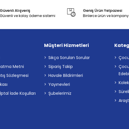
Güvenli Alışveriş
Geniş Ürün Yelpazesi
Güvenli ve kolay ödeme sistemi
Binlerce ürün ve kampany
Müşteri Hizmetleri
Kateg
a
Sıkça Sorulan Sorular
Çocu
latma Metni
Sipariş Takip
Çocu
Edebi
atış Sözleşmesi
Havale Bildirimleri
Kolek
ikası
Yayınevleri
Sürel
tal İade Koşulları
Şubelerimiz
Araş