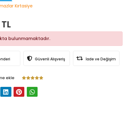
lmazlar Kırtasiye
 TL
okta bulunmamaktadır.
önderi
Güvenli Alışveriş
İade ve Değişim
me ekle