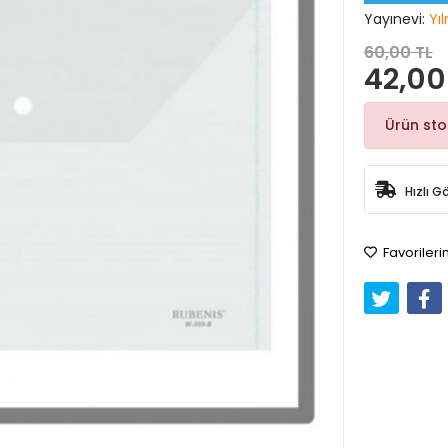
Yayınevi:
Yı
60,00 TL
42,00
Ürün st
Hızlı G
Favorileri