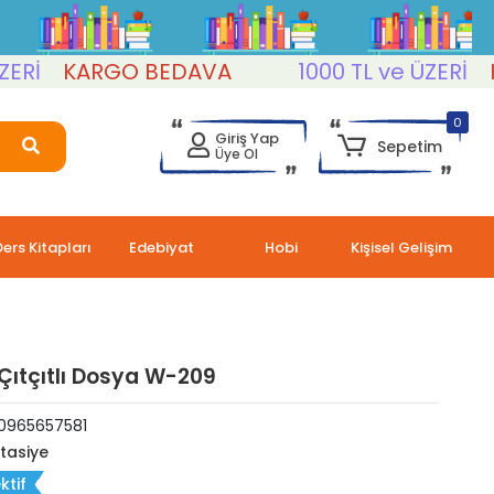
KARGO BEDAVA
1000 TL ve ÜZERİ
KAR
0
Giriş Yap
Sepetim
Üye Ol
Ders Kitapları
Edebiyat
Hobi
Kişisel Gelişim
Çıtçıtlı Dosya W-209
0965657581
rtasiye
ktif