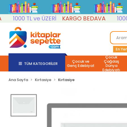
1000 TL ve ÜZERİ
KARGO BEDAVA
1000 TL
En Yen
Çocuk
Çocuk ve
Çağdaş
TÜM KATEGORİLER
Genç Edebiyat
Dünya
Edebiyatı
Ana Sayfa
Kırtasiye
Kırtasiye