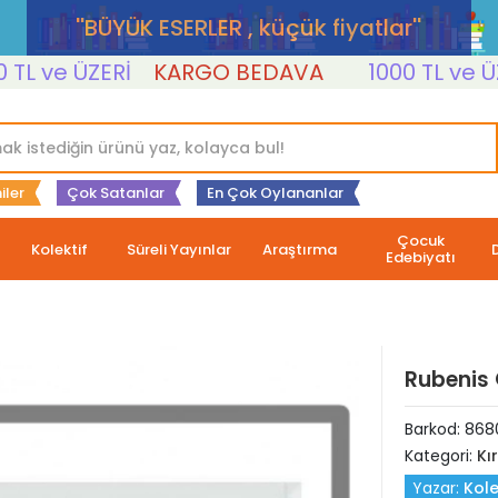
''BÜYÜK ESERLER , küçük fiyatlar''
 ve ÜZERİ
KARGO BEDAVA
1000 TL ve ÜZERİ
iler
Çok Satanlar
En Çok Oylananlar
Çocuk
Kolektif
Süreli Yayınlar
Araştırma
Edebiyatı
Rubenis 
Barkod:
868
Kategori:
Kı
Yazar:
Kole