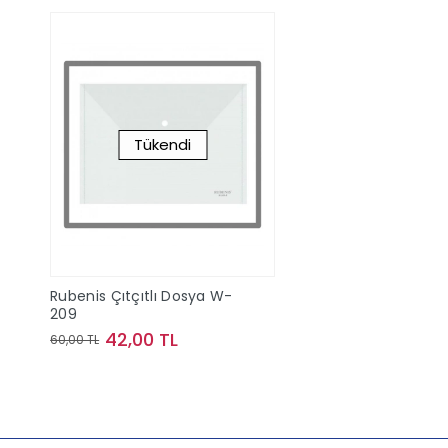
Tükendi
Rubenis Çıtçıtlı Dosya W-
209
42,00 TL
60,00 TL
Stokta Yok