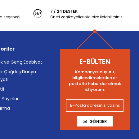
7 / 24 DESTEK
a seçeneği
Öneri ve şikayetlerinizi bize iletebilirsiniz.
oriler
E-BÜLTEN
k ve Genç Edebiyat
k Çağdaş Dünya
Kampanya, duyuru,
bilgilendirmelerden e-
yatı
posta ile haberdar olmak
tif
istiyorum.
i Yayınlar
tırma
GÖNDER