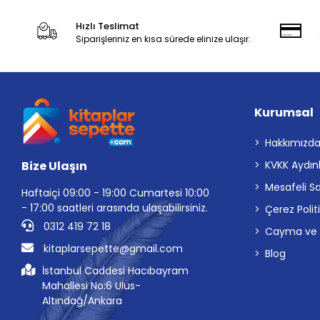
Hızlı Teslimat
Siparişleriniz en kısa sürede elinize ulaşır.
Kurumsal
Hakkımızd
Bize Ulaşın
KVKK Aydın
Mesafeli S
Haftaiçi 09:00 - 19:00 Cumartesi 10:00
- 17:00 saatleri arasında ulaşabilirsiniz.
Çerez Polit
0312 419 72 18
Cayma ve İp
kitaplarsepette@gmail.com
Blog
İstanbul Caddesi Hacıbayram
Mahallesi No:6 Ulus-
Altındağ/Ankara