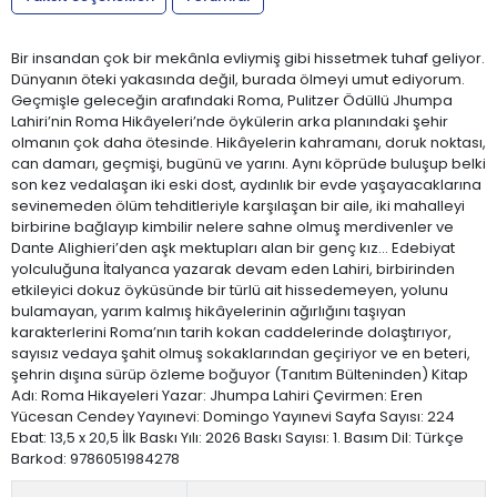
Bir insandan çok bir mekânla evliymiş gibi hissetmek tuhaf geliyor.
Dünyanın öteki yakasında değil, burada ölmeyi umut ediyorum.
Geçmişle geleceğin arafındaki Roma, Pulitzer Ödüllü Jhumpa
Lahiri’nin Roma Hikâyeleri’nde öykülerin arka planındaki şehir
olmanın çok daha ötesinde. Hikâyelerin kahramanı, doruk noktası,
can damarı, geçmişi, bugünü ve yarını. Aynı köprüde buluşup belki
son kez vedalaşan iki eski dost, aydınlık bir evde yaşayacaklarına
sevinemeden ölüm tehditleriyle karşılaşan bir aile, iki mahalleyi
birbirine bağlayıp kimbilir nelere sahne olmuş merdivenler ve
Dante Alighieri’den aşk mektupları alan bir genç kız… Edebiyat
yolculuğuna İtalyanca yazarak devam eden Lahiri, birbirinden
etkileyici dokuz öyküsünde bir türlü ait hissedemeyen, yolunu
bulamayan, yarım kalmış hikâyelerinin ağırlığını taşıyan
karakterlerini Roma’nın tarih kokan caddelerinde dolaştırıyor,
sayısız vedaya şahit olmuş sokaklarından geçiriyor ve en beteri,
şehrin dışına sürüp özleme boğuyor (Tanıtım Bülteninden) Kitap
Adı: Roma Hikayeleri Yazar: Jhumpa Lahiri Çevirmen: Eren
Yücesan Cendey Yayınevi: Domingo Yayınevi Sayfa Sayısı: 224
Ebat: 13,5 x 20,5 İlk Baskı Yılı: 2026 Baskı Sayısı: 1. Basım Dil: Türkçe
Barkod: 9786051984278