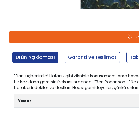
F
Ürün Açıklaması
Garanti ve Teslimat
Tak
"Fian, uçbenimle! Halkınız gibi zihninle konuşamam, ama havada
bir kez daha geminin frekansını denedi: "Ben Rocannon... "Ne d
beraberindekiler ve dostları. Hepsi gemideydiler, çünkü onları 
Yazar