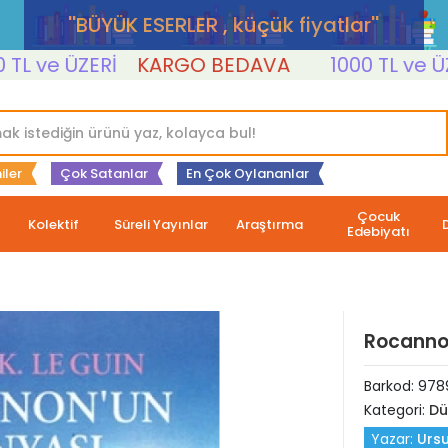
''BÜYÜK ESERLER , küçük fiyatlar''
ve ÜZERİ
KARGO BEDAVA
1000 TL ve ÜZERİ
iler
Çok Satanlar
En Çok Oylananlar
Çocuk
Kolektif
Süreli Yayınlar
Araştırma
Edebiyatı
Rocanno
Barkod:
978
Kategori:
Dü
Yazar:
Ursu