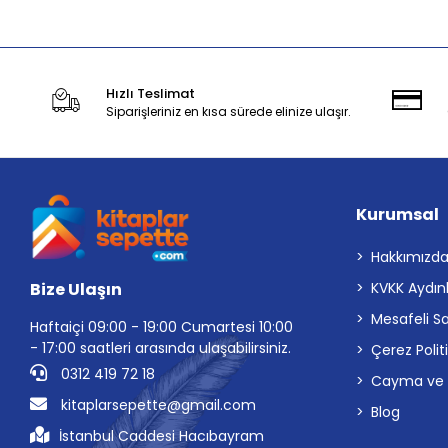
Hızlı Teslimat
Siparişleriniz en kısa sürede elinize ulaşır.
Kurumsal
Hakkımızd
Bize Ulaşın
KVKK Aydın
Mesafeli S
Haftaiçi 09:00 - 19:00 Cumartesi 10:00
- 17:00 saatleri arasında ulaşabilirsiniz.
Çerez Polit
0312 419 72 18
Cayma ve İp
kitaplarsepette@gmail.com
Blog
İstanbul Caddesi Hacıbayram