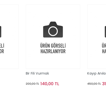
Bir Fili Vurmak
Kayıp Anıla
140,00 TL
3
200,00 TL
450,00 TL
le
Sepete Ekle