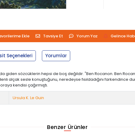
avorilerime Ekle
Tavsiye Et
Yorum Yaz
Gelince Hab
sit Seçenekleri
Yorumlar
 giden sözcüklerin hepsi de boş değildir. "Ben Rocanon. Ben Rocannon. 
enli alçak sesle konuştuğunu, neredeyse fısıldadığını farkendince dur
oraya kendisi çağırmıştı.
Ursula K. Le Guin
Benzer Ürünler