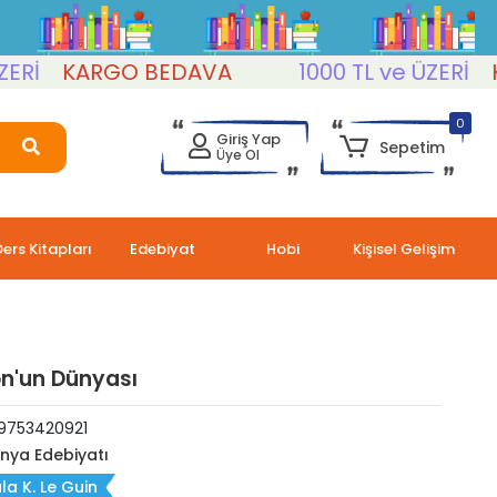
KARGO BEDAVA
1000 TL ve ÜZERİ
KAR
0
Giriş Yap
Sepetim
Üye Ol
Ders Kitapları
Edebiyat
Hobi
Kişisel Gelişim
n'un Dünyası
9753420921
nya Edebiyatı
la K. Le Guin