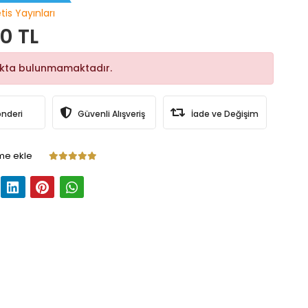
tis Yayınları
0 TL
okta bulunmamaktadır.
önderi
Güvenli Alışveriş
İade ve Değişim
me ekle