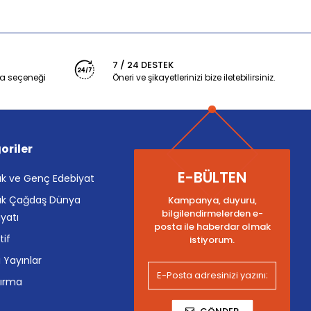
7 / 24 DESTEK
a seçeneği
Öneri ve şikayetlerinizi bize iletebilirsiniz.
oriler
E-BÜLTEN
k ve Genç Edebiyat
k Çağdaş Dünya
Kampanya, duyuru,
bilgilendirmelerden e-
yatı
posta ile haberdar olmak
tif
istiyorum.
i Yayınlar
tırma