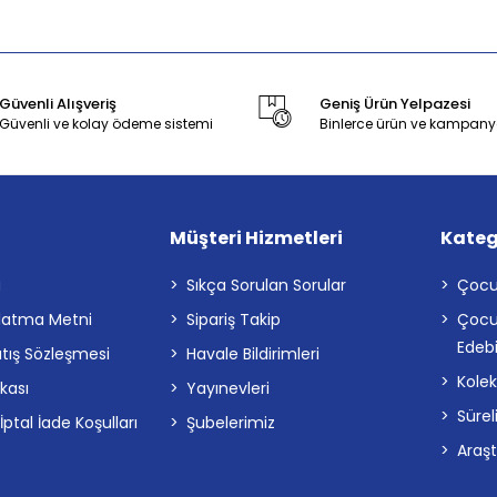
Güvenli Alışveriş
Geniş Ürün Yelpazesi
Güvenli ve kolay ödeme sistemi
Binlerce ürün ve kampany
Müşteri Hizmetleri
Kateg
a
Sıkça Sorulan Sorular
Çocu
latma Metni
Sipariş Takip
Çocu
Edebi
atış Sözleşmesi
Havale Bildirimleri
Kolek
ikası
Yayınevleri
Sürel
tal İade Koşulları
Şubelerimiz
Araş