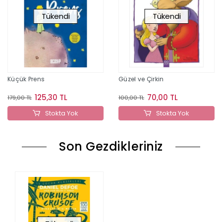
Tükendi
Tükendi
Küçük Prens
Güzel ve Çirkin
125,30 TL
70,00 TL
179,00 TL
100,00 TL
Stokta Yok
Stokta Yok
Son Gezdikleriniz