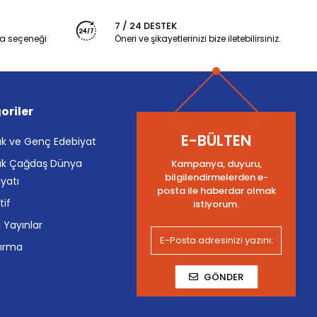
7 / 24 DESTEK
a seçeneği
Öneri ve şikayetlerinizi bize iletebilirsiniz.
oriler
E-BÜLTEN
k ve Genç Edebiyat
k Çağdaş Dünya
Kampanya, duyuru,
bilgilendirmelerden e-
yatı
posta ile haberdar olmak
tif
istiyorum.
i Yayınlar
tırma
GÖNDER