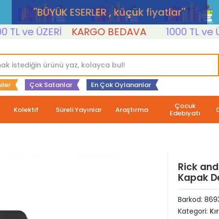
''BÜYÜK ESERLER , küçük fiyatlar''
L ve ÜZERİ
KARGO BEDAVA
1000 TL ve ÜZER
iler
Çok Satanlar
En Çok Oylananlar
Çocuk
Kolektif
Süreli Yayınlar
Araştırma
Edebiyatı
Rick and
Kapak De
Barkod:
869
Kategori:
Kı