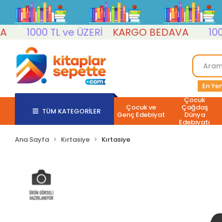
1000 TL ve ÜZERİ
KARGO BEDAVA
1000 T
En Yen
Çocuk
Çocuk ve
Çağdaş
TÜM KATEGORİLER
Genç Edebiyat
Dünya
Edebiyatı
Ana Sayfa
Kırtasiye
Kırtasiye