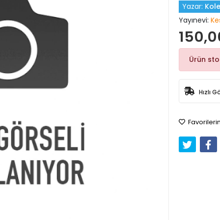
Yazar:
Kole
Yayınevi:
Ke
150,0
Ürün st
Hızlı G
Favorileri