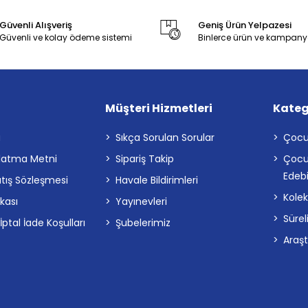
Güvenli Alışveriş
Geniş Ürün Yelpazesi
Güvenli ve kolay ödeme sistemi
Binlerce ürün ve kampany
Müşteri Hizmetleri
Kateg
a
Sıkça Sorulan Sorular
Çocu
latma Metni
Sipariş Takip
Çocu
Edebi
atış Sözleşmesi
Havale Bildirimleri
Kolek
ikası
Yayınevleri
Sürel
tal İade Koşulları
Şubelerimiz
Araş