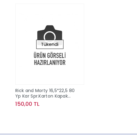
Tükendi
Rick and Morty 16,5*22,5 80
Yp Kar Spr.Karton Kapak
Defter
150,00 TL
Stokta Yok