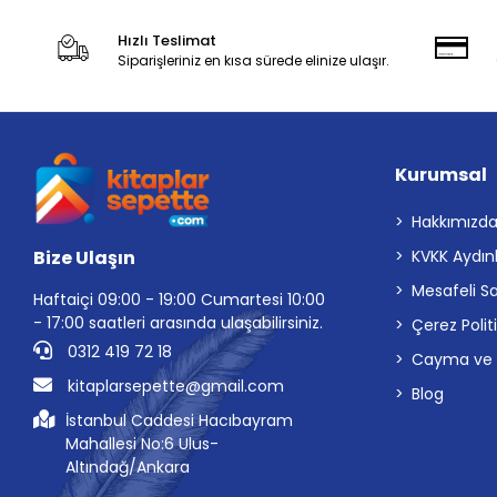
Hızlı Teslimat
Siparişleriniz en kısa sürede elinize ulaşır.
Kurumsal
Hakkımızd
Bize Ulaşın
KVKK Aydın
Mesafeli S
Haftaiçi 09:00 - 19:00 Cumartesi 10:00
- 17:00 saatleri arasında ulaşabilirsiniz.
Çerez Polit
0312 419 72 18
Cayma ve İp
kitaplarsepette@gmail.com
Blog
İstanbul Caddesi Hacıbayram
Mahallesi No:6 Ulus-
Altındağ/Ankara