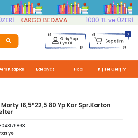
İ
KARGO BEDAVA
1000 TL ve ÜZERİ
KA
0
Giriş Yap
Sepetim
Üye Ol
Ders Kitapları
Edebiyat
Hobi
Kişisel Gelişim
 Morty 16,5*22,5 80 Yp Kar Spr.Karton
fter
3043179868
rtasiye