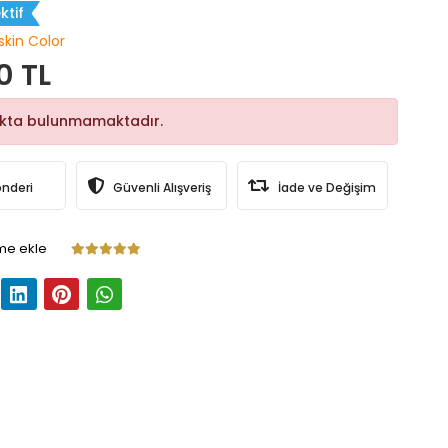
ktif
skin Color
0 TL
okta bulunmamaktadır.
önderi
Güvenli Alışveriş
İade ve Değişim
me ekle